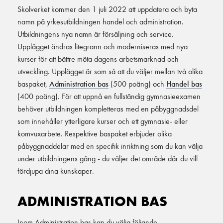
Skolverket kommer den 1 juli 2022 att uppdatera och byta
namn på yrkesutbildningen handel och administration.
Utbildningens nya namn är försäljning och service.
Upplägget ändras litegrann och moderniseras med nya
kurser för att bättre möta dagens arbetsmarknad och
utveckling. Upplägget är som så att du väljer mellan två olika
baspaket,
Administration bas
(500 poäng) och
Handel bas
(400 poäng). För att uppnå en fullständig gymnasieexamen
behöver utbildningen kompletteras med en påbyggnadsdel
som innehåller ytterligare kurser och ett gymnasie- eller
komvuxarbete. Respektive baspaket erbjuder olika
påbyggnaddelar med en specifik inriktning som du kan välja
under utbildningens gång - du väljer det område där du vill
fördjupa dina kunskaper.
ADMINISTRATION BAS
Inom Administration bas kan du välja följande