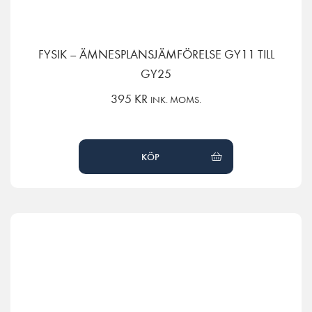
FYSIK – ÄMNESPLANSJÄMFÖRELSE GY11 TILL
GY25
395
KR
INK. MOMS.
KÖP