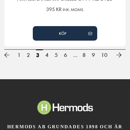
395
KR
INK. MOMS.
KÖP
1
2
3
4
5
6
…
8
9
10
HERMODS AB GRUNDADES 1898 OCH ÄR