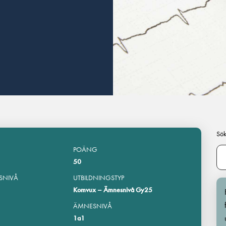
Sök
POÄNG
50
SNIVÅ
UTBILDNINGSTYP
Komvux – Ämnesnivå Gy25
ÄMNESNIVÅ
1a1