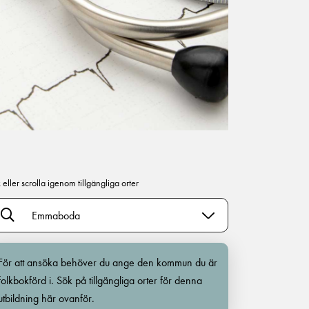
 eller scrolla igenom tillgängliga orter
Emmaboda
För att ansöka behöver du ange den kommun du är
folkbokförd i. Sök på tillgängliga orter för denna
utbildning här ovanför.