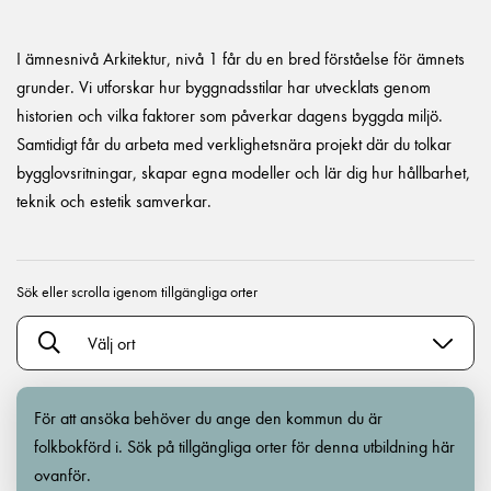
I ämnesnivå Arkitektur, nivå 1 får du en bred förståelse för ämnets
grunder. Vi utforskar hur byggnadsstilar har utvecklats genom
historien och vilka faktorer som påverkar dagens byggda miljö.
Samtidigt får du arbeta med verklighetsnära projekt där du tolkar
bygglovsritningar, skapar egna modeller och lär dig hur hållbarhet,
teknik och estetik samverkar.
Sök eller scrolla igenom tillgängliga orter
Välj ort
För att ansöka behöver du ange den kommun du är
folkbokförd i. Sök på tillgängliga orter för denna utbildning här
ovanför.