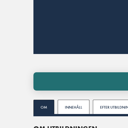
OM
INNEHÅLL
EFTER UTBILDN