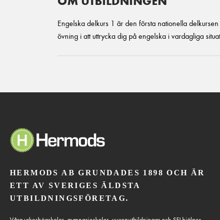
OM UTBILDNINGEN
Engelska delkurs 1 är den första nationella delkursen
övning i att uttrycka dig på engelska i vardagliga situ
HERMODS AB GRUNDADES 1898 OCH ÄR
ETT AV SVERIGES ÄLDSTA
UTBILDNINGSFÖRETAG.
Våra yrkeshögskolor, gymnasieskolor, vuxenutbildningar och SFI hjälper