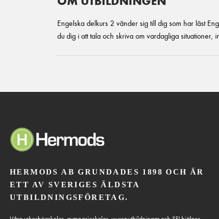
OM UTBILDNINGEN
Engelska delkurs 2 vänder sig till dig som har läst E
du dig i att tala och skriva om vardagliga situationer, 
HERMODS AB GRUNDADES 1898 OCH ÄR
ETT AV SVERIGES ÄLDSTA
UTBILDNINGSFÖRETAG.
Våra yrkeshögskolor, gymnasieskolor, vuxenutbildningar och SFI hjälper