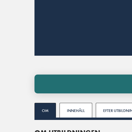
OM
INNEHÅLL
EFTER UTBILDN