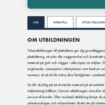
OM
INNEHÅLL
EFTER UTBILDN
OM UTBILDNINGEN
Yrkesutbildningen till plattsättare ger dig grundlägg
plattsättning, ett yrke där noggrannhet och kreativitet
material på golv och väggar i olika typer av miljöer. 
avgörande i exempelvis våtutrymmen som badrum och 
moment, så att du får träna dina färdigheter i realistisk
Du blir skicklig på att använda material på ett estetiskt 
miljömässigt hållbart. Genom utbildningen utvecklar 
service till kunder. Efter avslutad utbildning börjar du 
yrkeskunskaper och erfarenheter direkt ute på arbe