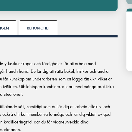
INGEN
BEHÖRIGHET
ande yrkeskunskaper och färdigheter för att arbeta med
 går hand i hand. Du lär dig att sätta kakel, klinker och andra
Du får kunskap om underarbeten som att lägga tätskikt, vilket är
tvättrum. Utbildningen kombinerar teori med många praktiska
a situationer.
tilltalande sätt, samtidigt som du lär dig att arbeta effektivt och
du också din kommunikativa förmåga och lär dig vikten av god
en kvalificeringstid, där du får vidareutveckla dina
tsmarknaden.