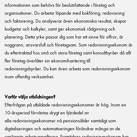
informationen som behövs för beslutsfattande i företag och
organisationer. Du arbetar löpande med bokföring, redovisning
och fakturering. Du analyserar även ekonomiska resultat, skapar
budgetar och kalkyler, samt ger ekonomisk rådgivning och
planering. Detta yrke passar dig som har ett sinne för siffror, är
noggrann, ansvarsfull och företagsam. Som redovisningsekonom är
du eftertraktad hos små och stora företag samt konsultbyråer då allt
fler företag överlåter sin ekonomihantering till
redovisningsbyråer. Du kan även arbeta som redovisningsekonom
inom offentlig verksamhet.
Varför välja utbildningen?
Efterfrågan på utbildade redovisningsekonomer är hög.
Inom en
10-årsperiod förväntas drygt en fjärdedel av
alla
redovisningsekonomer nå pensionsålder
samtidigt som
digitaliseringen och automatiseringen förändrar många av de
vanligaste
arbetsuppgifterna
. Framtidens redovisningsekonom har