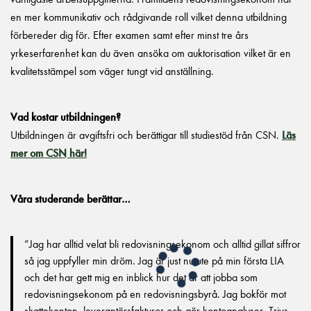
en mer kommunikativ och rådgivande roll vilket denna utbildning
förbereder dig
för
.
Efter examen samt efter minst tre års
yrkeserfarenhet kan du även ansöka om auktorisation vilket är en
kvalitetsstämpel som väger tungt vid anställning.
Vad kostar utbildningen?
Utbildningen är avgiftsfri och berättigar till studiestöd från CSN.
Läs
mer om CSN här!
Våra studerande berättar…
”Jag har alltid velat bli redovisningsekonom och alltid gillat siffror
så jag uppfyller min dröm. Jag är just nu ute på min första LIA
och det har gett mig en inblick hur det är att jobba som
redovisningsekonom på en redovisningsbyrå. Jag bokför mot
skattekonton, leverantörsfakturor och gör kontoanalyser. Trivs