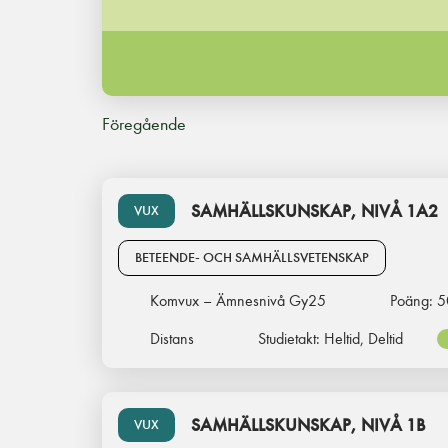
Föregående
SAMHÄLLSKUNSKAP, NIVÅ 1A2
VUX
BETEENDE- OCH SAMHÄLLSVETENSKAP
Komvux – Ämnesnivå Gy25
Poäng:
5
Distans
Studietakt:
Heltid, Deltid
SAMHÄLLSKUNSKAP, NIVÅ 1B
VUX