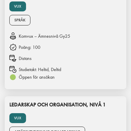
VUX
SPRÅK
Komvux – Ämnesnivå Gy25
Poäng:
100
Distans
Studietakt:
Heltid, Deltid
Öppen för ansökan
LEDARSKAP OCH ORGANISATION, NIVÅ 1
VUX