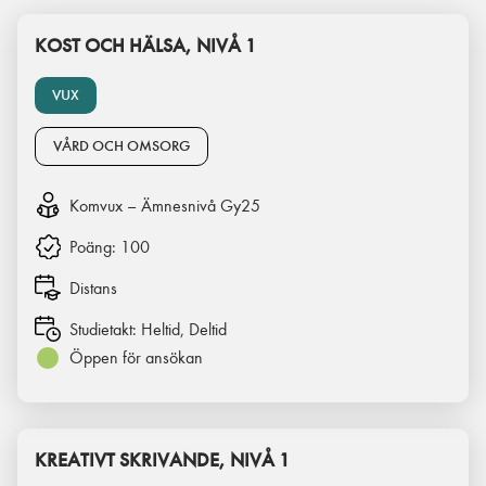
KOST OCH HÄLSA, NIVÅ 1
VUX
VÅRD OCH OMSORG
Komvux – Ämnesnivå Gy25
Poäng:
100
Distans
Studietakt:
Heltid, Deltid
Öppen för ansökan
KREATIVT SKRIVANDE, NIVÅ 1