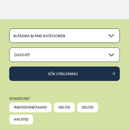
Main Navigation
BLÄDDRA BLAND KATEGORIER
GAGNEF
SÖK UTBILDNING
STUDIETAKT
INDIVIDANPASSAD
HELTID
DELTID
HALVTID