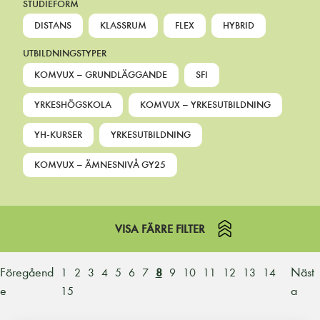
STUDIEFORM
DISTANS
KLASSRUM
FLEX
HYBRID
UTBILDNINGSTYPER
KOMVUX – GRUNDLÄGGANDE
SFI
YRKESHÖGSKOLA
KOMVUX – YRKESUTBILDNING
YH-KURSER
YRKESUTBILDNING
KOMVUX – ÄMNESNIVÅ GY25
VISA FÄRRE FILTER
Föregåend
Näst
1
2
3
4
5
6
7
8
9
10
11
12
13
14
e
a
15