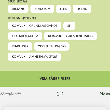
STUDIEFORM
DISTANS
KLASSRUM
FLEX
HYBRID
UTBILDNINGSTYPER
KOMVUX – GRUNDLÄGGANDE
SFI
YRKESHÖGSKOLA
KOMVUX – YRKESUTBILDNING
YH-KURSER
YRKESUTBILDNING
KOMVUX – ÄMNESNIVÅ GY25
VISA FÄRRE FILTER
Föregående
Nästa
1
2