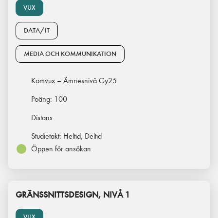
VUX
DATA/IT
MEDIA OCH KOMMUNIKATION
Komvux – Ämnesnivå Gy25
Poäng:
100
Distans
Studietakt:
Heltid, Deltid
Öppen för ansökan
GRÄNSSNITTSDESIGN, NIVÅ 1
VUX