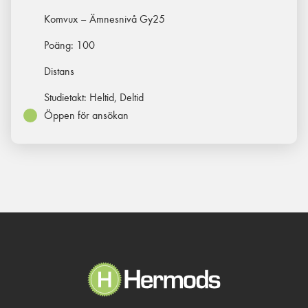
Komvux – Ämnesnivå Gy25
Poäng:
100
Distans
Studietakt:
Heltid, Deltid
Öppen för ansökan