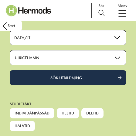
Sök
Meny
Main Navigation
Start
DATA/IT
ULRICEHAMN
SÖK UTBILDNING
STUDIETAKT
INDIVIDANPASSAD
HELTID
DELTID
HALVTID