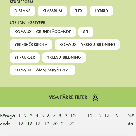
STUDIEFORM
DISTANS
KLASSRUM
FLEX
HYBRID
UTBILDNINGSTYPER
KOMVUX – GRUNDLÄGGANDE
SFI
YRKESHÖGSKOLA
KOMVUX – YRKESUTBILDNING
YH-KURSER
YRKESUTBILDNING
KOMVUX – ÄMNESNIVÅ GY25
VISA FÄRRE FILTER
Föregå
Nä
1
2
3
4
5
6
7
8
9
10
11
12
13
14
15
ende
sta
16
17
18
19
20
21
22