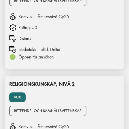
BETEENDE- OCH SAMHÄLLSVETENSKAP
Komvux – Ämnesnivå Gy25
Poäng:
50
Distans
Studietakt:
Heltid, Deltid
Öppen för ansökan
RELIGIONSKUNSKAP, NIVÅ 2
VUX
BETEENDE- OCH SAMHÄLLSVETENSKAP
Komvux – Ämnesnivå Gy25