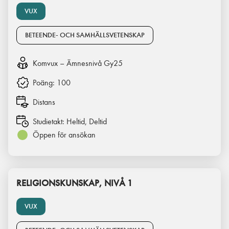
VUX
BETEENDE- OCH SAMHÄLLSVETENSKAP
Komvux – Ämnesnivå Gy25
Poäng:
100
Distans
Studietakt:
Heltid, Deltid
Öppen för ansökan
RELIGIONSKUNSKAP, NIVÅ 1
VUX