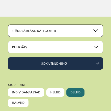
Main Navigation
BLÄDDRA BLAND KATEGORIER
KUNGÄLV
SÖK UTBILDNING
STUDIETAKT
INDIVIDANPASSAD
HELTID
DELTID
HALVTID