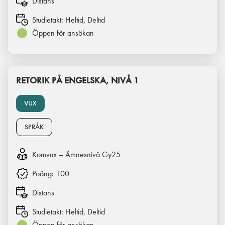
Distans
Studietakt:
Heltid, Deltid
Öppen för ansökan
RETORIK PÅ ENGELSKA, NIVÅ 1
VUX
SPRÅK
Komvux – Ämnesnivå Gy25
Poäng:
100
Distans
Studietakt:
Heltid, Deltid
Öppen för ansökan