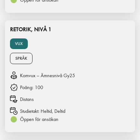
RETORIK, NIVÅ 1
VUX
SPRÅK
Komvux – Ämnesnivå Gy25
Poäng:
100
Distans
Studietakt:
Heltid, Deltid
Öppen för ansökan