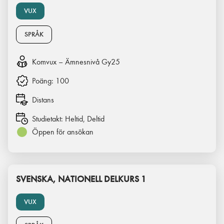
VUX
SPRÅK
Komvux – Ämnesnivå Gy25
Poäng:
100
Distans
Studietakt:
Heltid, Deltid
Öppen för ansökan
SVENSKA, NATIONELL DELKURS 1
VUX