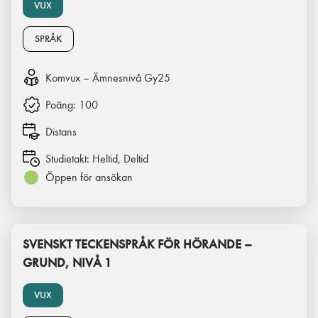
VUX
SPRÅK
Komvux – Ämnesnivå Gy25
Poäng:
100
Distans
Studietakt:
Heltid, Deltid
Öppen för ansökan
SVENSKT TECKENSPRÅK FÖR HÖRANDE –
GRUND, NIVÅ 1
VUX