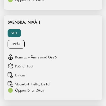
SVENSKA, NIVÅ 1
VUX
SPRÅK
Komvux – Ämnesnivå Gy25
Poäng:
100
Distans
Studietakt:
Heltid, Deltid
Öppen för ansökan