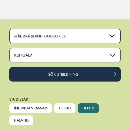
Main Navigation
BLÄDDRA BLAND KATEGORIER
KUNGÄLV
SÖK UTBILDNING
STUDIETAKT
INDIVIDANPASSAD
HELTID
DELTID
HALVTID