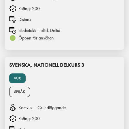
Poäng:
200
Distans
Studietakt:
Heltid, Deltid
Öppen för ansökan
SVENSKA, NATIONELL DELKURS 3
VUX
SPRÅK
Komvux – Grundläggande
Poäng:
200