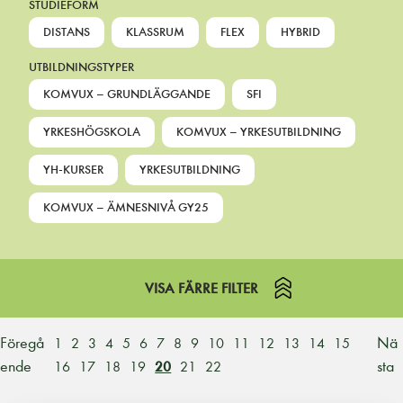
STUDIEFORM
DISTANS
KLASSRUM
FLEX
HYBRID
UTBILDNINGSTYPER
KOMVUX – GRUNDLÄGGANDE
SFI
YRKESHÖGSKOLA
KOMVUX – YRKESUTBILDNING
YH-KURSER
YRKESUTBILDNING
KOMVUX – ÄMNESNIVÅ GY25
VISA FÄRRE FILTER
Föregå
Nä
1
2
3
4
5
6
7
8
9
10
11
12
13
14
15
ende
sta
16
17
18
19
20
21
22