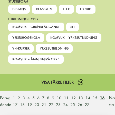
STUDIEFORM
DISTANS
KLASSRUM
FLEX
HYBRID
UTBILDNINGSTYPER
KOMVUX – GRUNDLÄGGANDE
SFI
YRKESHÖGSKOLA
KOMVUX – YRKESUTBILDNING
YH-KURSER
YRKESUTBILDNING
KOMVUX – ÄMNESNIVÅ GY25
VISA FÄRRE FILTER
Föreg
Nä
1
2
3
4
5
6
7
8
9
10
11
12
13
14
15
16
ående
sta
17
18
19
20
21
22
23
24
25
26
27