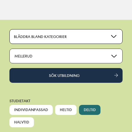
Main Navigation
BLÄDDRA BLAND KATEGORIER
MELLERUD
SÖK UTBILDNING
STUDIETAKT
INDIVIDANPASSAD
HELTID
DELTID
HALVTID