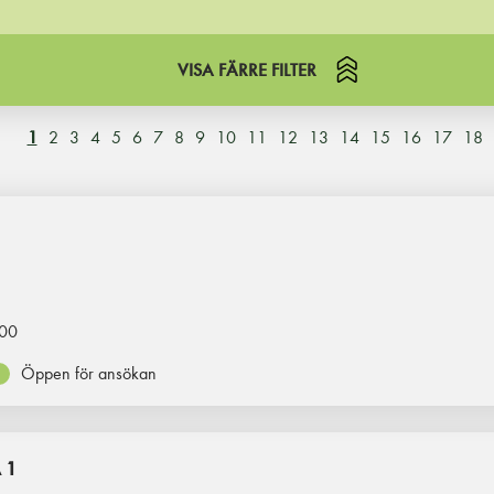
VISA FÄRRE FILTER
1
2
3
4
5
6
7
8
9
10
11
12
13
14
15
16
17
18
00
Öppen för ansökan
 1