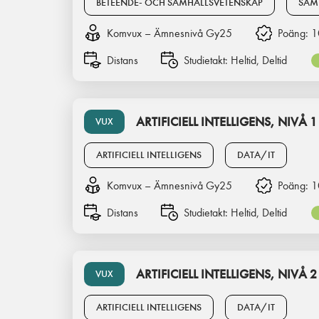
BETEENDE- OCH SAMHÄLLSVETENSKAP
SAM
Komvux – Ämnesnivå Gy25
Poäng:
1
Distans
Studietakt:
Heltid, Deltid
ARTIFICIELL INTELLIGENS, NIVÅ 1
VUX
ARTIFICIELL INTELLIGENS
DATA/IT
Komvux – Ämnesnivå Gy25
Poäng:
1
Distans
Studietakt:
Heltid, Deltid
ARTIFICIELL INTELLIGENS, NIVÅ 2
VUX
ARTIFICIELL INTELLIGENS
DATA/IT