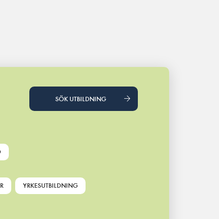
SÖK UTBILDNING
D
R
YRKESUTBILDNING