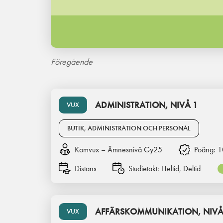
Föregående
ADMINISTRATION, NIVÅ 1
VUX
BUTIK, ADMINISTRATION OCH PERSONAL
Komvux – Ämnesnivå Gy25
Poäng:
1
Distans
Studietakt:
Heltid, Deltid
AFFÄRSKOMMUNIKATION, NIVÅ
VUX