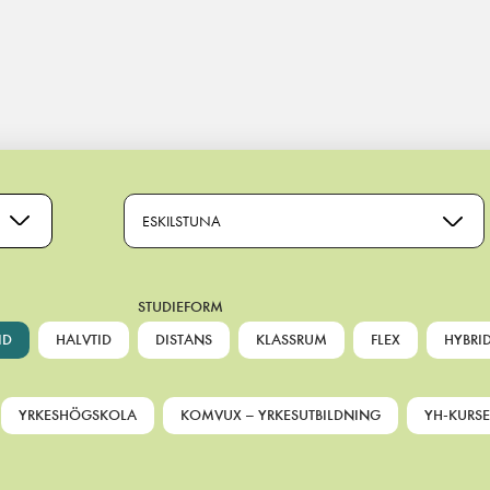
ESKILSTUNA
STUDIEFORM
ID
HALVTID
DISTANS
KLASSRUM
FLEX
HYBRI
YRKESHÖGSKOLA
KOMVUX – YRKESUTBILDNING
YH-KURSE