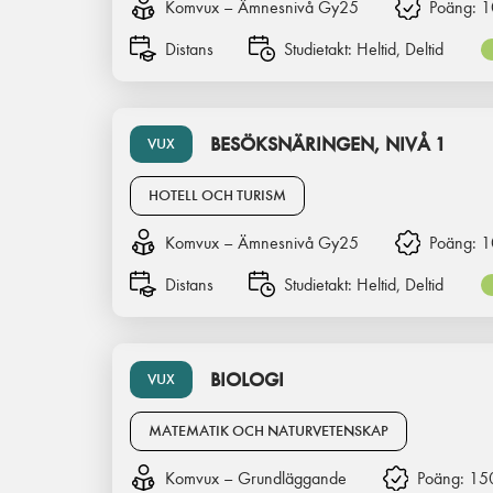
Komvux – Ämnesnivå Gy25
Poäng:
1
Distans
Studietakt:
Heltid, Deltid
BESÖKSNÄRINGEN, NIVÅ 1
VUX
HOTELL OCH TURISM
Komvux – Ämnesnivå Gy25
Poäng:
1
Distans
Studietakt:
Heltid, Deltid
BIOLOGI
VUX
MATEMATIK OCH NATURVETENSKAP
Komvux – Grundläggande
Poäng:
15