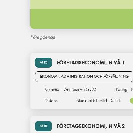
Föregående
FÖRETAGSEKONOMI, NIVÅ 1
VUX
EKONOMI, ADMINISTRATION OCH FÖRSÄLJNING
Komvux – Ämnesnivå Gy25
Poäng:
1
Distans
Studietakt:
Heltid, Deltid
FÖRETAGSEKONOMI, NIVÅ 2
VUX