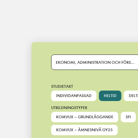
Main Navigation
EKONOMI, ADMINISTRATION OCH FÖRSÄL
STUDIETAKT
INDIVIDANPASSAD
HELTID
DELT
UTBILDNINGSTYPER
KOMVUX – GRUNDLÄGGANDE
SFI
KOMVUX – ÄMNESNIVÅ GY25