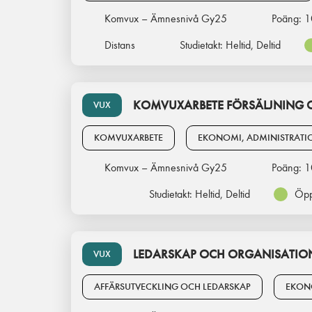
Komvux – Ämnesnivå Gy25
Poäng:
1
Distans
Studietakt:
Heltid, Deltid
KOMVUXARBETE FÖRSÄLJNING O
VUX
KOMVUXARBETE
EKONOMI, ADMINISTRATI
Komvux – Ämnesnivå Gy25
Poäng:
1
Studietakt:
Heltid, Deltid
Öpp
LEDARSKAP OCH ORGANISATION
VUX
AFFÄRSUTVECKLING OCH LEDARSKAP
EKON