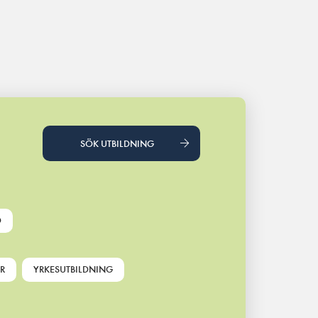
SÖK UTBILDNING
D
R
YRKESUTBILDNING