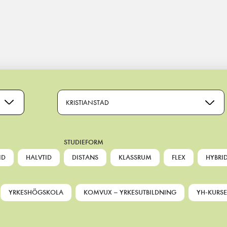
JNING
KRISTIANSTAD
STUDIEFORM
ID
HALVTID
DISTANS
KLASSRUM
FLEX
HYBRI
YRKESHÖGSKOLA
KOMVUX – YRKESUTBILDNING
YH-KURSE