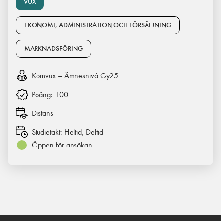
VUX
EKONOMI, ADMINISTRATION OCH FÖRSÄLJNING
MARKNADSFÖRING
Komvux – Ämnesnivå Gy25
Poäng:
100
Distans
Studietakt:
Heltid, Deltid
Öppen för ansökan