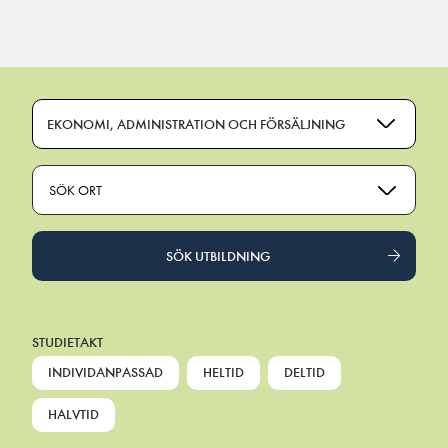
Main Navigation
EKONOMI, ADMINISTRATION OCH FÖRSÄLJNING
SÖK ORT
SÖK UTBILDNING
STUDIETAKT
INDIVIDANPASSAD
HELTID
DELTID
HALVTID