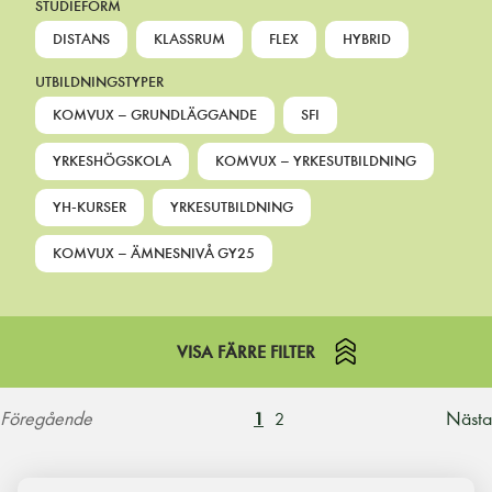
STUDIEFORM
DISTANS
KLASSRUM
FLEX
HYBRID
UTBILDNINGSTYPER
KOMVUX – GRUNDLÄGGANDE
SFI
YRKESHÖGSKOLA
KOMVUX – YRKESUTBILDNING
YH-KURSER
YRKESUTBILDNING
KOMVUX – ÄMNESNIVÅ GY25
VISA FÄRRE FILTER
Föregående
Nästa
1
2