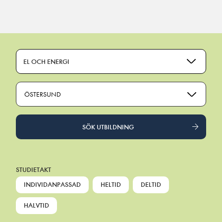
Main Navigation
EL OCH ENERGI
ÖSTERSUND
SÖK UTBILDNING
STUDIETAKT
INDIVIDANPASSAD
HELTID
DELTID
HALVTID