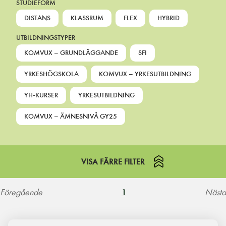
STUDIEFORM
DISTANS
KLASSRUM
FLEX
HYBRID
UTBILDNINGSTYPER
KOMVUX – GRUNDLÄGGANDE
SFI
YRKESHÖGSKOLA
KOMVUX – YRKESUTBILDNING
YH-KURSER
YRKESUTBILDNING
KOMVUX – ÄMNESNIVÅ GY25
VISA FÄRRE FILTER
Föregående
Nästa
1