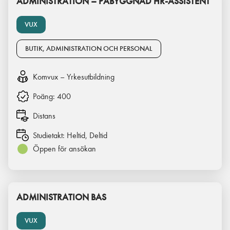
ADMINISTRATION – PÅBYGGNAD HR-ASSISTENT
VUX
BUTIK, ADMINISTRATION OCH PERSONAL
Komvux – Yrkesutbildning
Poäng:
400
Distans
Studietakt:
Heltid, Deltid
Öppen för ansökan
ADMINISTRATION BAS
VUX