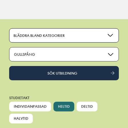
Main Navigation
BLÄDDRA BLAND KATEGORIER
GULLSPÅNG
SÖK UTBILDNING
STUDIETAKT
INDIVIDANPASSAD
HELTID
DELTID
HALVTID