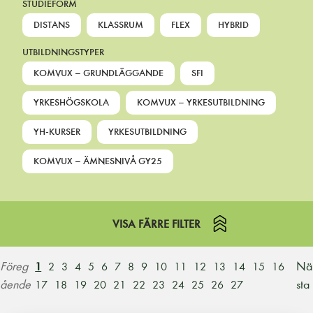
STUDIEFORM
DISTANS
KLASSRUM
FLEX
HYBRID
UTBILDNINGSTYPER
KOMVUX – GRUNDLÄGGANDE
SFI
YRKESHÖGSKOLA
KOMVUX – YRKESUTBILDNING
YH-KURSER
YRKESUTBILDNING
KOMVUX – ÄMNESNIVÅ GY25
VISA FÄRRE FILTER
Föreg
Nä
1
2
3
4
5
6
7
8
9
10
11
12
13
14
15
16
ående
sta
17
18
19
20
21
22
23
24
25
26
27