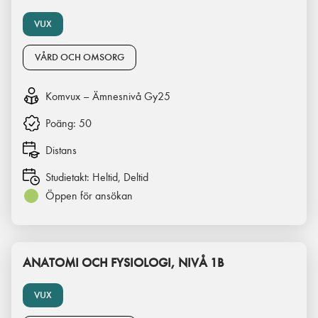
VUX
VÅRD OCH OMSORG
Komvux – Ämnesnivå Gy25
Poäng:
50
Distans
Studietakt:
Heltid, Deltid
Öppen för ansökan
ANATOMI OCH FYSIOLOGI, NIVÅ 1B
VUX