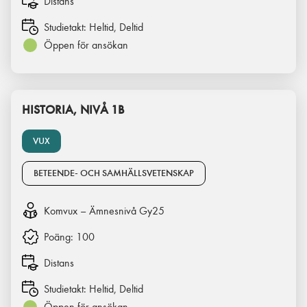
Distans
Studietakt:
Heltid, Deltid
Öppen för ansökan
HISTORIA, NIVÅ 1B
VUX
BETEENDE- OCH SAMHÄLLSVETENSKAP
Komvux – Ämnesnivå Gy25
Poäng:
100
Distans
Studietakt:
Heltid, Deltid
Öppen för ansökan