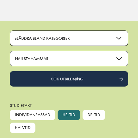
Main Navigation
BLÄDDRA BLAND KATEGORIER
HALLSTAHAMMAR
SÖK UTBILDNING
STUDIETAKT
INDIVIDANPASSAD
HELTID
DELTID
HALVTID