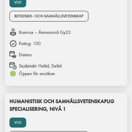
VUX
BETEENDE- OCH SAMHÄLLSVETENSKAP
Komvux – Ämnesnivå Gy25
Poäng:
100
Distans
Studietakt:
Heltid, Deltid
Öppen för ansökan
HUMANISTISK OCH SAMHÄLLSVETENSKAPLIG
SPECIALISERING, NIVÅ 1
VUX