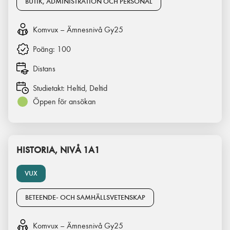
BUTIK, ADMINISTRATION OCH PERSONAL
Komvux – Ämnesnivå Gy25
Poäng:
100
Distans
Studietakt:
Heltid, Deltid
Öppen för ansökan
HISTORIA, NIVÅ 1A1
VUX
BETEENDE- OCH SAMHÄLLSVETENSKAP
Komvux – Ämnesnivå Gy25