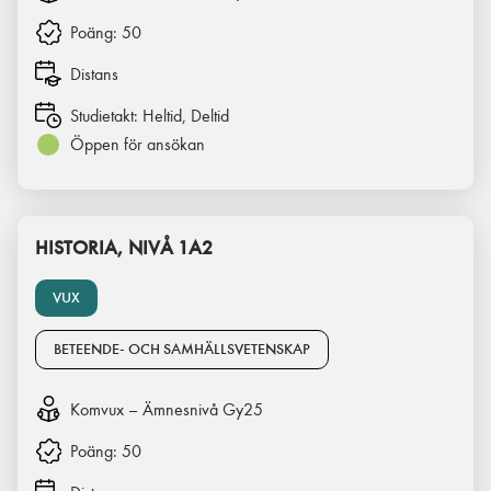
Poäng:
50
Distans
Studietakt:
Heltid, Deltid
Öppen för ansökan
HISTORIA, NIVÅ 1A2
VUX
BETEENDE- OCH SAMHÄLLSVETENSKAP
Komvux – Ämnesnivå Gy25
Poäng:
50