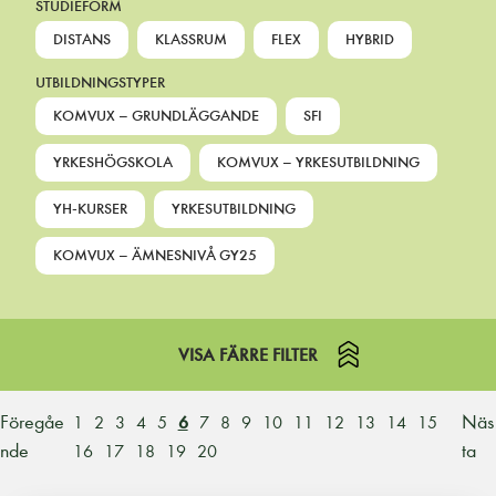
STUDIEFORM
DISTANS
KLASSRUM
FLEX
HYBRID
UTBILDNINGSTYPER
KOMVUX – GRUNDLÄGGANDE
SFI
YRKESHÖGSKOLA
KOMVUX – YRKESUTBILDNING
YH-KURSER
YRKESUTBILDNING
KOMVUX – ÄMNESNIVÅ GY25
VISA FÄRRE FILTER
Föregåe
Näs
1
2
3
4
5
6
7
8
9
10
11
12
13
14
15
nde
ta
16
17
18
19
20