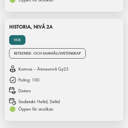
HISTORIA, NIVÅ 2A
VUX
BETEENDE- OCH SAMHÄLLSVETENSKAP
Komvux – Ämnesnivå Gy25
Poäng:
100
Distans
Studietakt:
Heltid, Deltid
Öppen för ansökan