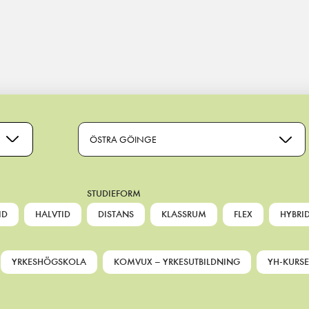
ÖSTRA GÖINGE
STUDIEFORM
ID
HALVTID
DISTANS
KLASSRUM
FLEX
HYBRI
YRKESHÖGSKOLA
KOMVUX – YRKESUTBILDNING
YH-KURSE