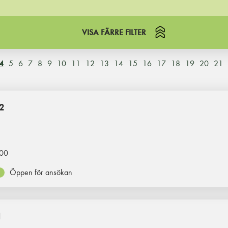
VISA FÄRRE FILTER
4
5
6
7
8
9
10
11
12
13
14
15
16
17
18
19
20
21
2
00
Öppen för ansökan
1