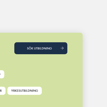
SÖK UTBILDNING
D
R
YRKESUTBILDNING