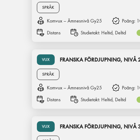
SPRÅK
Komvux – Ämnesnivå Gy25
Poäng:
1
Distans
Studietakt:
Heltid, Deltid
FRANSKA FÖRDJUPNING, NIVÅ 
VUX
SPRÅK
Komvux – Ämnesnivå Gy25
Poäng:
1
Distans
Studietakt:
Heltid, Deltid
FRANSKA FÖRDJUPNING, NIVÅ 
VUX