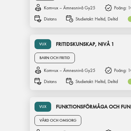
Komvux – Ämnesnivå Gy25
Poäng:
1
Distans
Studietakt:
Heltid, Deltid
FRITIDSKUNSKAP, NIVÅ 1
VUX
BARN OCH FRITID
Komvux – Ämnesnivå Gy25
Poäng:
1
Distans
Studietakt:
Heltid, Deltid
FUNKTIONSFÖRMÅGA OCH FUNK
VUX
VÅRD OCH OMSORG