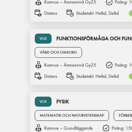
Komvux – Ämnesnivå Gy25
Poäng:
1
Distans
Studietakt:
Heltid, Deltid
FUNKTIONSFÖRMÅGA OCH FUNK
VUX
VÅRD OCH OMSORG
Komvux – Ämnesnivå Gy25
Poäng:
1
Distans
Studietakt:
Heltid, Deltid
FYSIK
VUX
MATEMATIK OCH NATURVETENSKAP
FÖRBE
Komvux – Grundläggande
Poäng:
15