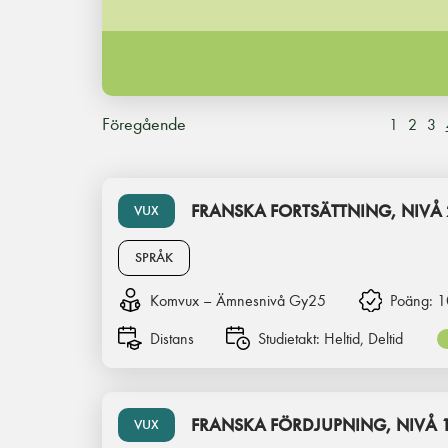
Föregående
1
2
3
FRANSKA FORTSÄTTNING, NIVÅ 
VUX
SPRÅK
Komvux – Ämnesnivå Gy25
Poäng:
1
Distans
Studietakt:
Heltid, Deltid
FRANSKA FÖRDJUPNING, NIVÅ 
VUX