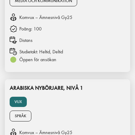
MEDIA OCH KOMMUNIKATION
Komvux – Ämnesnivå Gy25
Poäng:
100
Distans
Studietakt:
Heltid, Deltid
Öppen för ansökan
ARABISKA NYBÖRJARE, NIVÅ 1
VUX
SPRÅK
Komvux – Ämnesnivå Gy25