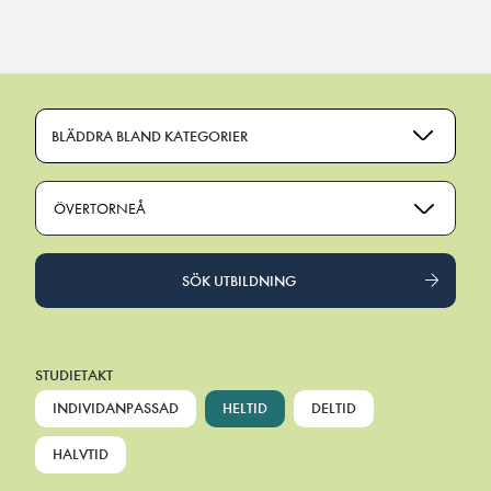
Main Navigation
BLÄDDRA BLAND KATEGORIER
ÖVERTORNEÅ
SÖK UTBILDNING
STUDIETAKT
INDIVIDANPASSAD
HELTID
DELTID
HALVTID