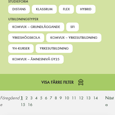
STUDIEFORM
DISTANS
KLASSRUM
FLEX
HYBRID
UTBILDNINGSTYPER
KOMVUX – GRUNDLÄGGANDE
SFI
YRKESHÖGSKOLA
KOMVUX – YRKESUTBILDNING
YH-KURSER
YRKESUTBILDNING
KOMVUX – ÄMNESNIVÅ GY25
VISA FÄRRE FILTER
Föregåend
Näst
1
2
3
4
5
6
7
8
9
10
11
12
13
14
e
a
15
16