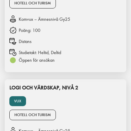
HOTELL OCH TURISM
Komvux – Ämnesnivå Gy25
Poäng:
100
Distans
Studietakt:
Heltid, Deltid
Öppen för ansökan
LOGI OCH VÄRDSKAP, NIVÅ 2
VUX
HOTELL OCH TURISM
Komvux – Ämnesnivå Gy25