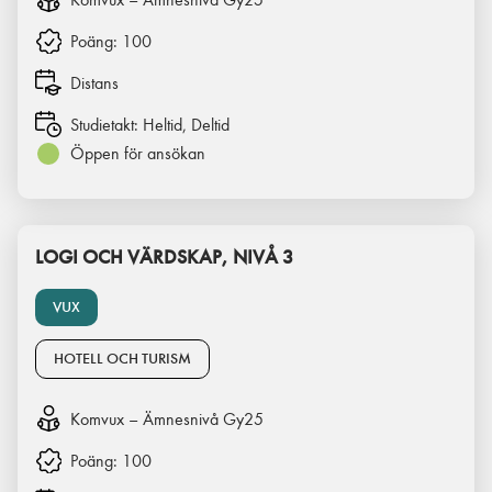
Poäng:
100
Distans
Studietakt:
Heltid, Deltid
Öppen för ansökan
LOGI OCH VÄRDSKAP, NIVÅ 3
VUX
HOTELL OCH TURISM
Komvux – Ämnesnivå Gy25
Poäng:
100