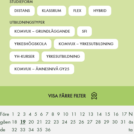
STUDIEFORM
DISTANS
KLASSRUM
FLEX
HYBRID
UTBILDNINGSTYPER
KOMVUX – GRUNDLÄGGANDE
SFI
YRKESHÖGSKOLA
KOMVUX – YRKESUTBILDNING
YH-KURSER
YRKESUTBILDNING
KOMVUX – ÄMNESNIVÅ GY25
VISA FÄRRE FILTER
Före
N
1
2
3
4
5
6
7
8
9
10
11
12
13
14
15
16
17
gåen
äs
18
19
20
21
22
23
24
25
26
27
28
29
30
31
de
ta
32
33
34
35
36