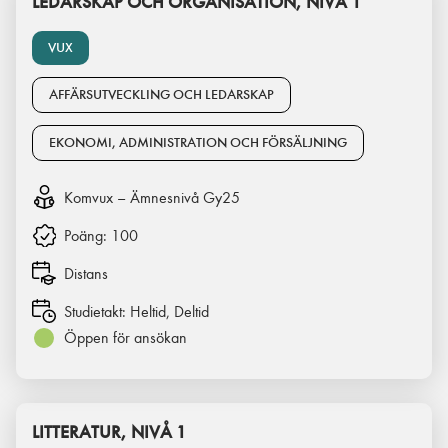
LEDARSKAP OCH ORGANISATION, NIVÅ 1
VUX
AFFÄRSUTVECKLING OCH LEDARSKAP
EKONOMI, ADMINISTRATION OCH FÖRSÄLJNING
Komvux – Ämnesnivå Gy25
Poäng:
100
Distans
Studietakt:
Heltid, Deltid
Öppen för ansökan
LITTERATUR, NIVÅ 1