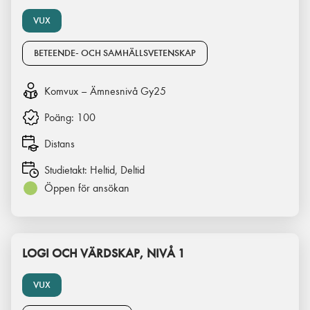
VUX
BETEENDE- OCH SAMHÄLLSVETENSKAP
Komvux – Ämnesnivå Gy25
Poäng:
100
Distans
Studietakt:
Heltid, Deltid
Öppen för ansökan
LOGI OCH VÄRDSKAP, NIVÅ 1
VUX