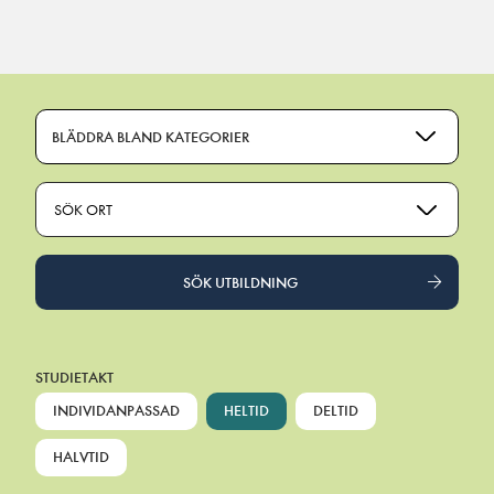
Main Navigation
BLÄDDRA BLAND KATEGORIER
SÖK ORT
SÖK UTBILDNING
STUDIETAKT
INDIVIDANPASSAD
HELTID
DELTID
HALVTID