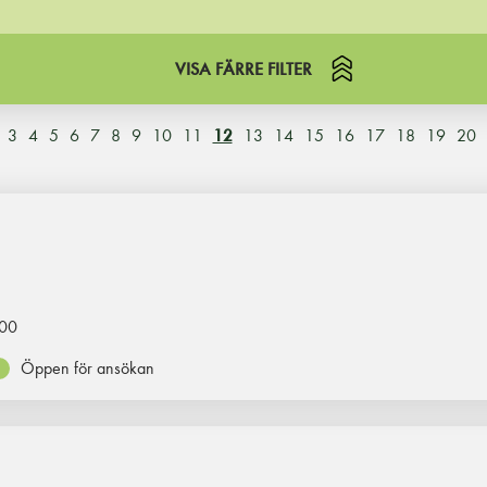
VISA FÄRRE FILTER
3
4
5
6
7
8
9
10
11
12
13
14
15
16
17
18
19
20
00
Öppen för ansökan