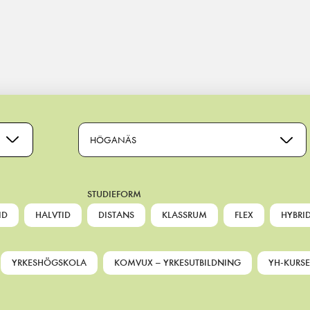
HÖGANÄS
STUDIEFORM
ID
HALVTID
DISTANS
KLASSRUM
FLEX
HYBRI
YRKESHÖGSKOLA
KOMVUX – YRKESUTBILDNING
YH-KURSE