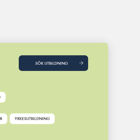
SÖK UTBILDNING
D
R
YRKESUTBILDNING