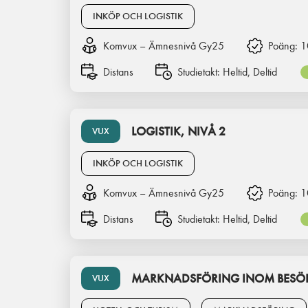
INKÖP OCH LOGISTIK
Komvux – Ämnesnivå Gy25
Poäng:
1
Distans
Studietakt:
Heltid, Deltid
LOGISTIK, NIVÅ 2
VUX
INKÖP OCH LOGISTIK
Komvux – Ämnesnivå Gy25
Poäng:
1
Distans
Studietakt:
Heltid, Deltid
MARKNADSFÖRING INOM BESÖK
VUX