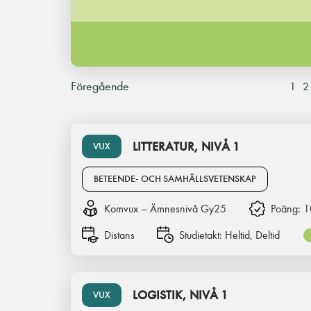
Föregående
1
2
LITTERATUR, NIVÅ 1
VUX
BETEENDE- OCH SAMHÄLLSVETENSKAP
Komvux – Ämnesnivå Gy25
Poäng:
1
Distans
Studietakt:
Heltid, Deltid
LOGISTIK, NIVÅ 1
VUX