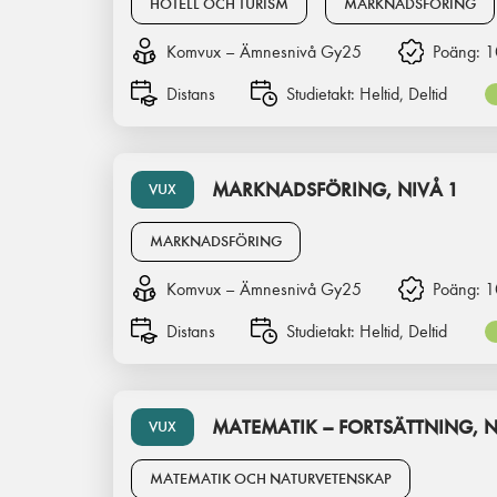
HOTELL OCH TURISM
MARKNADSFÖRING
Komvux – Ämnesnivå Gy25
Poäng:
1
Distans
Studietakt:
Heltid, Deltid
MARKNADSFÖRING, NIVÅ 1
VUX
MARKNADSFÖRING
Komvux – Ämnesnivå Gy25
Poäng:
1
Distans
Studietakt:
Heltid, Deltid
MATEMATIK – FORTSÄTTNING, N
VUX
MATEMATIK OCH NATURVETENSKAP