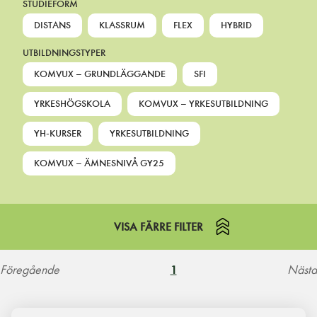
STUDIEFORM
DISTANS
KLASSRUM
FLEX
HYBRID
UTBILDNINGSTYPER
KOMVUX – GRUNDLÄGGANDE
SFI
YRKESHÖGSKOLA
KOMVUX – YRKESUTBILDNING
YH-KURSER
YRKESUTBILDNING
KOMVUX – ÄMNESNIVÅ GY25
VISA FÄRRE FILTER
Föregående
Nästa
1