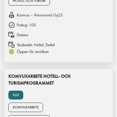
HOTELL OCH TURISM
Komvux – Ämnesnivå Gy25
Poäng:
100
Distans
Studietakt:
Heltid, Deltid
Öppen för ansökan
KOMVUXARBETE HOTELL- OCH
TURISMPROGRAMMET
VUX
KOMVUXARBETE