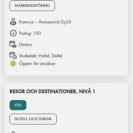
MARKNADSFÖRING
Komvux – Ämnesnivå Gy25
Poäng:
100
Distans
Studietakt:
Heltid, Deltid
Öppen för ansökan
RESOR OCH DESTINATIONER, NIVÅ 1
VUX
HOTELL OCH TURISM