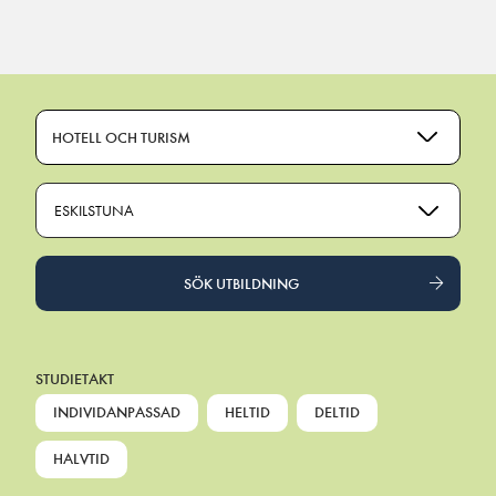
Main Navigation
HOTELL OCH TURISM
ESKILSTUNA
SÖK UTBILDNING
STUDIETAKT
INDIVIDANPASSAD
HELTID
DELTID
HALVTID