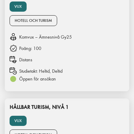
VUX
HOTELL OCH TURISM
Komvux – Ämnesnivå Gy25
Poäng:
100
Distans
Studietakt:
Heltid, Deltid
Öppen för ansökan
HÅLLBAR TURISM, NIVÅ 1
VUX