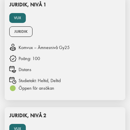
JURIDIK, NIVÅ 1
VUX
JURIDIK
Komvux – Ämnesnivå Gy25
Poäng:
100
Distans
Studietakt:
Heltid, Deltid
Öppen för ansökan
JURIDIK, NIVÅ 2
VUX