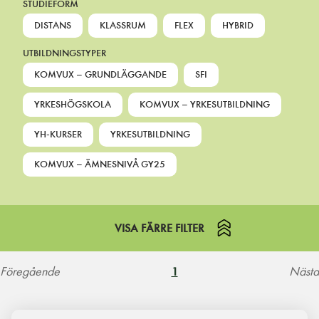
STUDIEFORM
DISTANS
KLASSRUM
FLEX
HYBRID
UTBILDNINGSTYPER
KOMVUX – GRUNDLÄGGANDE
SFI
YRKESHÖGSKOLA
KOMVUX – YRKESUTBILDNING
YH-KURSER
YRKESUTBILDNING
KOMVUX – ÄMNESNIVÅ GY25
VISA FÄRRE FILTER
Föregående
Nästa
1