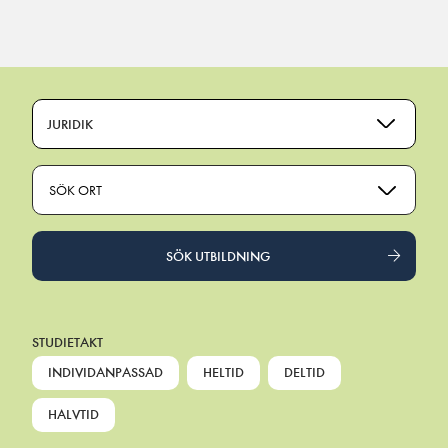
Main Navigation
JURIDIK
SÖK ORT
SÖK UTBILDNING
STUDIETAKT
INDIVIDANPASSAD
HELTID
DELTID
HALVTID