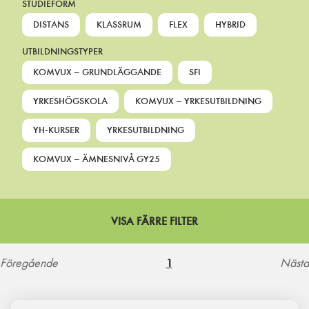
STUDIEFORM
DISTANS
KLASSRUM
FLEX
HYBRID
UTBILDNINGSTYPER
KOMVUX – GRUNDLÄGGANDE
SFI
YRKESHÖGSKOLA
KOMVUX – YRKESUTBILDNING
YH-KURSER
YRKESUTBILDNING
KOMVUX – ÄMNESNIVÅ GY25
VISA FÄRRE FILTER
Föregående
Nästa
1