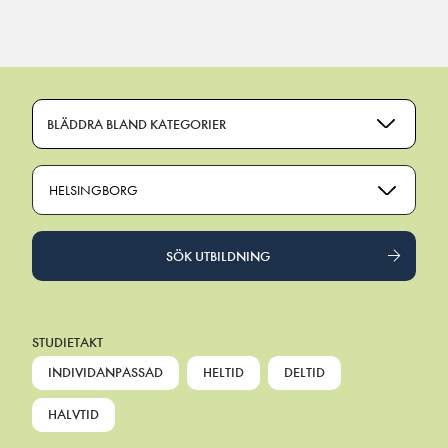
Main Navigation
BLÄDDRA BLAND KATEGORIER
HELSINGBORG
SÖK UTBILDNING
STUDIETAKT
INDIVIDANPASSAD
HELTID
DELTID
HALVTID