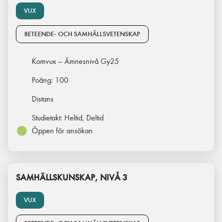
VUX
BETEENDE- OCH SAMHÄLLSVETENSKAP
Komvux – Ämnesnivå Gy25
Poäng:
100
Distans
Studietakt:
Heltid, Deltid
Öppen för ansökan
SAMHÄLLSKUNSKAP, NIVÅ 3
VUX