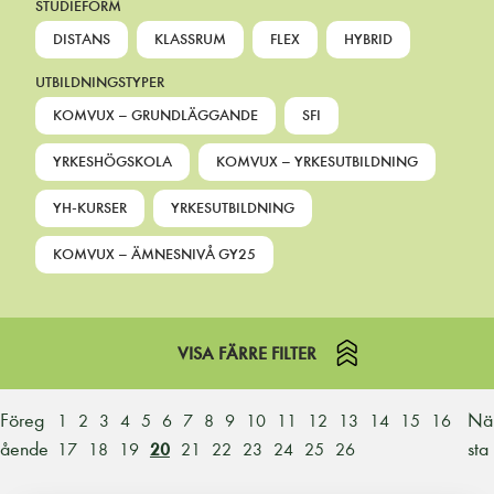
STUDIEFORM
DISTANS
KLASSRUM
FLEX
HYBRID
UTBILDNINGSTYPER
KOMVUX – GRUNDLÄGGANDE
SFI
YRKESHÖGSKOLA
KOMVUX – YRKESUTBILDNING
YH-KURSER
YRKESUTBILDNING
KOMVUX – ÄMNESNIVÅ GY25
VISA FÄRRE FILTER
Föreg
Nä
1
2
3
4
5
6
7
8
9
10
11
12
13
14
15
16
ående
sta
17
18
19
20
21
22
23
24
25
26