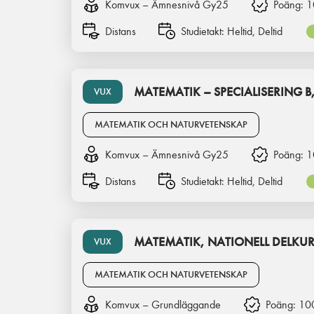
Komvux – Ämnesnivå Gy25
Poäng:
1
Distans
Studietakt:
Heltid, Deltid
MATEMATIK – SPECIALISERING B,
VUX
MATEMATIK OCH NATURVETENSKAP
Komvux – Ämnesnivå Gy25
Poäng:
1
Distans
Studietakt:
Heltid, Deltid
MATEMATIK, NATIONELL DELKUR
VUX
MATEMATIK OCH NATURVETENSKAP
Komvux – Grundläggande
Poäng:
10