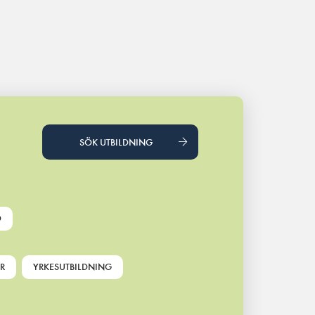
SÖK UTBILDNING
D
R
YRKESUTBILDNING