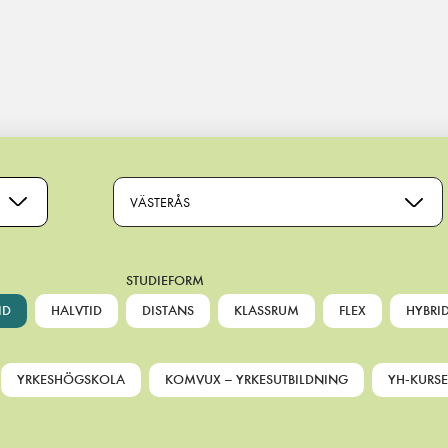
VÄSTERÅS
STUDIEFORM
ID
HALVTID
DISTANS
KLASSRUM
FLEX
HYBRI
YRKESHÖGSKOLA
KOMVUX – YRKESUTBILDNING
YH-KURSE