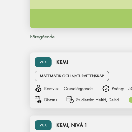
Föregående
KEMI
VUX
MATEMATIK OCH NATURVETENSKAP
Komvux – Grundläggande
Poäng:
15
Distans
Studietakt:
Heltid, Deltid
KEMI, NIVÅ 1
VUX