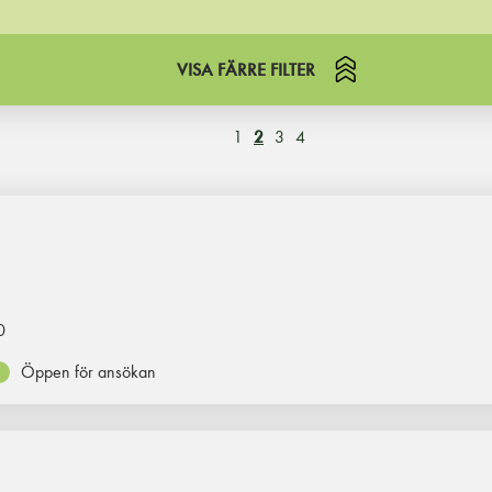
VISA FÄRRE FILTER
1
2
3
4
0
Öppen för ansökan