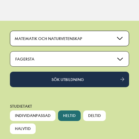
Main Navigation
MATEMATIK OCH NATURVETENSKAP
FAGERSTA
SÖK UTBILDNING
STUDIETAKT
INDIVIDANPASSAD
HELTID
DELTID
HALVTID