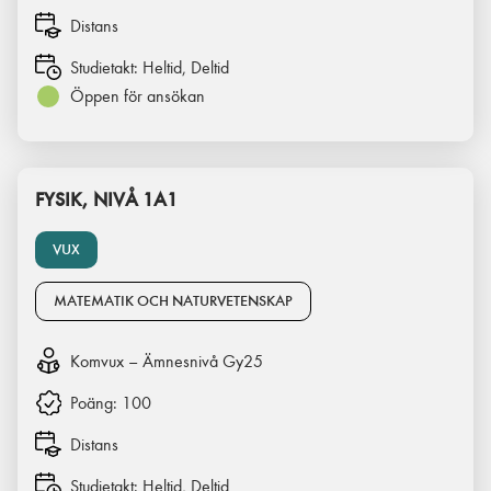
Distans
Studietakt:
Heltid, Deltid
Öppen för ansökan
FYSIK, NIVÅ 1A1
VUX
MATEMATIK OCH NATURVETENSKAP
Komvux – Ämnesnivå Gy25
Poäng:
100
Distans
Studietakt:
Heltid, Deltid