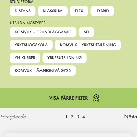
STUDIEFORM
DISTANS
KLASSRUM
FLEX
HYBRID
UTBILDNINGSTYPER
KOMVUX – GRUNDLÄGGANDE
SFI
YRKESHÖGSKOLA
KOMVUX – YRKESUTBILDNING
YH-KURSER
YRKESUTBILDNING
KOMVUX – ÄMNESNIVÅ GY25
VISA FÄRRE FILTER
Föregående
Nästa
1
2
3
4