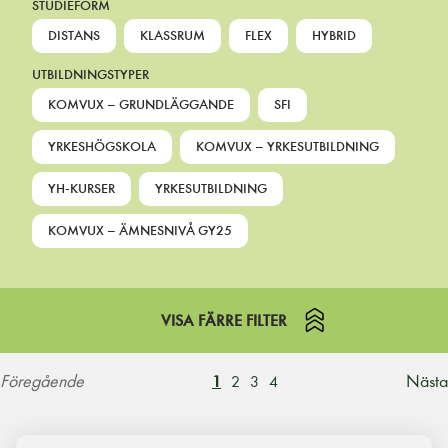
STUDIEFORM
DISTANS
KLASSRUM
FLEX
HYBRID
UTBILDNINGSTYPER
KOMVUX – GRUNDLÄGGANDE
SFI
YRKESHÖGSKOLA
KOMVUX – YRKESUTBILDNING
YH-KURSER
YRKESUTBILDNING
KOMVUX – ÄMNESNIVÅ GY25
VISA FÄRRE FILTER
Föregående
Nästa
1
2
3
4