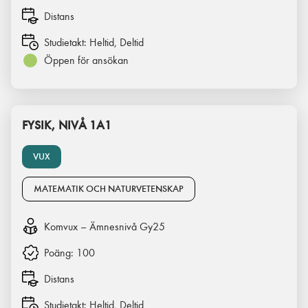
Distans
Studietakt:
Heltid, Deltid
Öppen för ansökan
FYSIK, NIVÅ 1A1
VUX
MATEMATIK OCH NATURVETENSKAP
Komvux – Ämnesnivå Gy25
Poäng:
100
Distans
Studietakt:
Heltid, Deltid