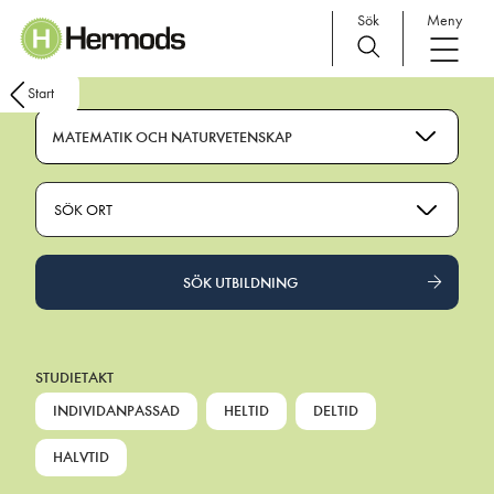
Sök
Meny
Main Navigation
Start
MATEMATIK OCH NATURVETENSKAP
SÖK ORT
SÖK UTBILDNING
STUDIETAKT
INDIVIDANPASSAD
HELTID
DELTID
HALVTID