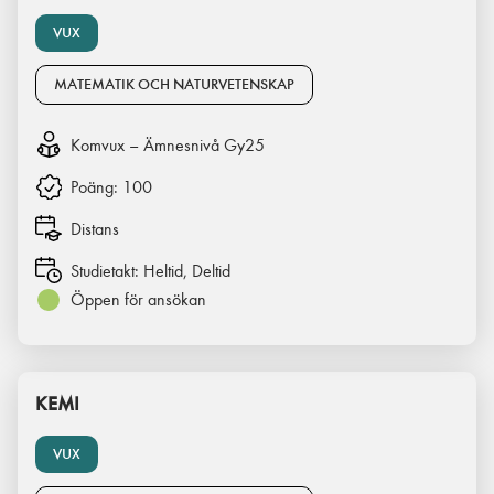
VUX
MATEMATIK OCH NATURVETENSKAP
Komvux – Ämnesnivå Gy25
Poäng:
100
Distans
Studietakt:
Heltid, Deltid
Öppen för ansökan
KEMI
VUX