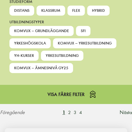
STUDIEFORM
DISTANS
KLASSRUM
FLEX
HYBRID
UTBILDNINGSTYPER
KOMVUX – GRUNDLÄGGANDE
SFI
YRKESHÖGSKOLA
KOMVUX – YRKESUTBILDNING
YH-KURSER
YRKESUTBILDNING
KOMVUX – ÄMNESNIVÅ GY25
VISA FÄRRE FILTER
Föregående
Nästa
1
2
3
4