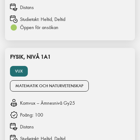
Distans
Studietakt:
Heltid, Deltid
Öppen för ansökan
FYSIK, NIVÅ 1A1
VUX
MATEMATIK OCH NATURVETENSKAP
Komvux – Ämnesnivå Gy25
Poäng:
100
Distans
Studietakt:
Heltid, Deltid