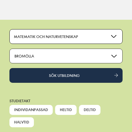
Main Navigation
MATEMATIK OCH NATURVETENSKAP
BROMÖLLA
SÖK UTBILDNING
STUDIETAKT
INDIVIDANPASSAD
HELTID
DELTID
HALVTID