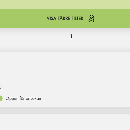
VISA FÄRRE FILTER
1
0
Öppen för ansökan