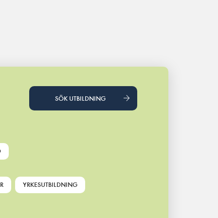
SÖK UTBILDNING
D
R
YRKESUTBILDNING