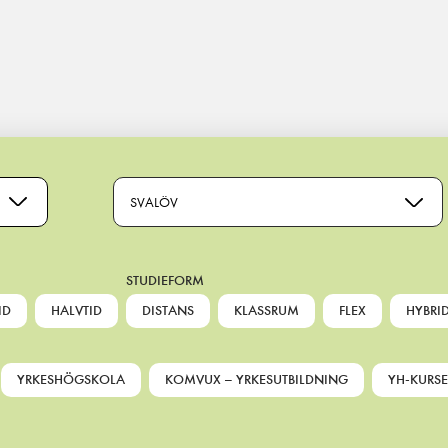
SVALÖV
STUDIEFORM
ID
HALVTID
DISTANS
KLASSRUM
FLEX
HYBRI
YRKESHÖGSKOLA
KOMVUX – YRKESUTBILDNING
YH-KURSE