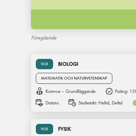
Föregående
BIOLOGI
VUX
MATEMATIK OCH NATURVETENSKAP
Komvux – Grundläggande
Poäng:
15
Distans
Studietakt:
Heltid, Deltid
FYSIK
VUX