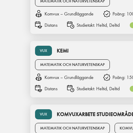
MATEMATIK OCH NATURVETENSKAP
Komvux – Grundläggande
Poäng:
10
Distans
Studietakt:
Heltid, Deltid
KEMI
VUX
MATEMATIK OCH NATURVETENSKAP
Komvux – Grundläggande
Poäng:
15
Distans
Studietakt:
Heltid, Deltid
KOMVUXARBETE STUDIEOMRÅDE
VUX
MATEMATIK OCH NATURVETENSKAP
KOMVU