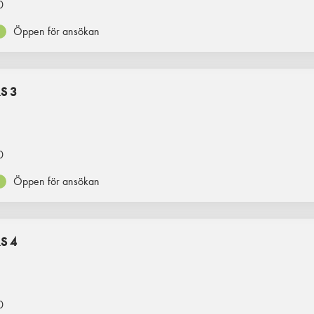
0
Öppen för ansökan
S 3
0
Öppen för ansökan
S 4
0