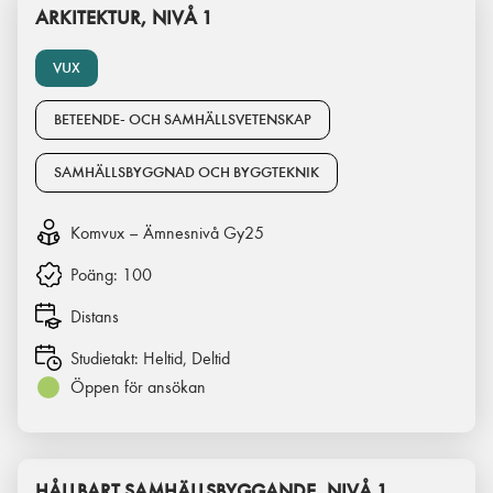
ARKITEKTUR, NIVÅ 1
VUX
BETEENDE- OCH SAMHÄLLSVETENSKAP
SAMHÄLLSBYGGNAD OCH BYGGTEKNIK
Komvux – Ämnesnivå Gy25
Poäng:
100
Distans
Studietakt:
Heltid, Deltid
Öppen för ansökan
HÅLLBART SAMHÄLLSBYGGANDE, NIVÅ 1