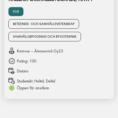
VUX
BETEENDE- OCH SAMHÄLLSVETENSKAP
SAMHÄLLSBYGGNAD OCH BYGGTEKNIK
Komvux – Ämnesnivå Gy25
Poäng:
100
Distans
Studietakt:
Heltid, Deltid
Öppen för ansökan