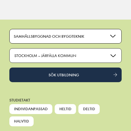
Main Navigation
SAMHÄLLSBYGGNAD OCH BYGGTEKNIK
STOCKHOLM – JÄRFÄLLA KOMMUN
SÖK UTBILDNING
STUDIETAKT
INDIVIDANPASSAD
HELTID
DELTID
HALVTID