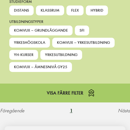
STUDIEFORM
DISTANS
KLASSRUM
FLEX
HYBRID
UTBILDNINGSTYPER
KOMVUX – GRUNDLÄGGANDE
SFI
YRKESHÖGSKOLA
KOMVUX – YRKESUTBILDNING
YH-KURSER
YRKESUTBILDNING
KOMVUX – ÄMNESNIVÅ GY25
VISA FÄRRE FILTER
Föregående
Nästa
1