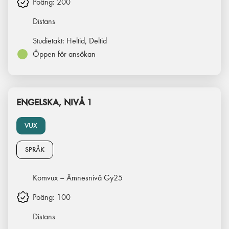
Poäng:
200
Distans
Studietakt:
Heltid, Deltid
Öppen för ansökan
ENGELSKA, NIVÅ 1
VUX
SPRÅK
Komvux – Ämnesnivå Gy25
Poäng:
100
Distans