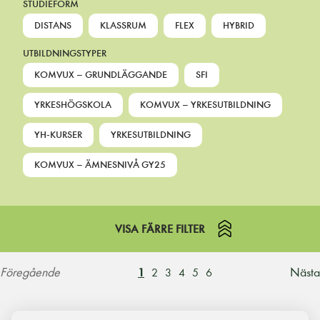
STUDIEFORM
DISTANS
KLASSRUM
FLEX
HYBRID
UTBILDNINGSTYPER
KOMVUX – GRUNDLÄGGANDE
SFI
YRKESHÖGSKOLA
KOMVUX – YRKESUTBILDNING
YH-KURSER
YRKESUTBILDNING
KOMVUX – ÄMNESNIVÅ GY25
VISA FÄRRE FILTER
Föregående
Nästa
1
2
3
4
5
6