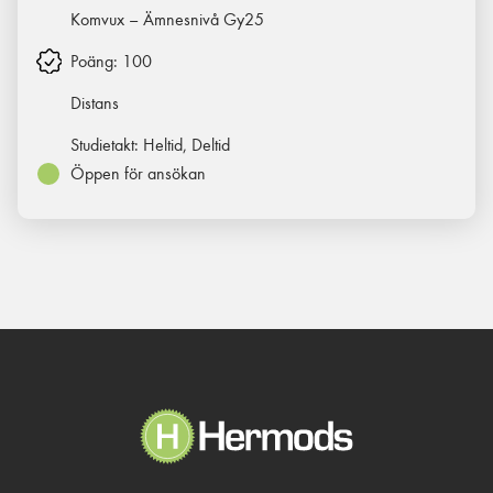
Komvux – Ämnesnivå Gy25
Poäng:
100
Distans
Studietakt:
Heltid, Deltid
Öppen för ansökan