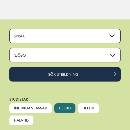
Main Navigation
SPRÅK
SJÖBO
SÖK UTBILDNING
STUDIETAKT
INDIVIDANPASSAD
HELTID
DELTID
HALVTID