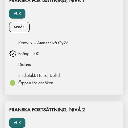
FRANSKA FORTSÄTTNING, NIVÅ 1
VUX
SPRÅK
Komvux – Ämnesnivå Gy25
Poäng:
100
Distans
Studietakt:
Heltid, Deltid
Öppen för ansökan
FRANSKA FORTSÄTTNING, NIVÅ 2
VUX