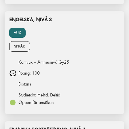
ENGELSKA, NIVÅ 3
VUX
SPRÅK
Komvux – Ämnesnivå Gy25
Poäng:
100
Distans
Studietakt:
Heltid, Deltid
Öppen för ansökan