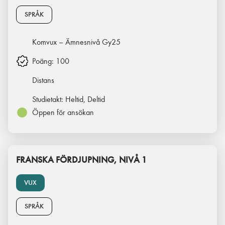
SPRÅK
Komvux – Ämnesnivå Gy25
Poäng:
100
Distans
Studietakt:
Heltid, Deltid
Öppen för ansökan
FRANSKA FÖRDJUPNING, NIVÅ 1
VUX
SPRÅK