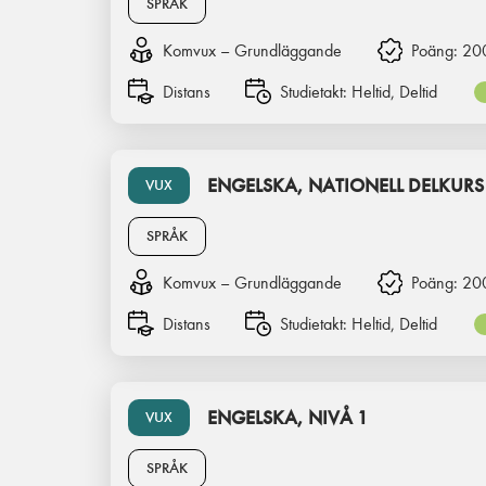
SPRÅK
Komvux – Grundläggande
Poäng:
20
Distans
Studietakt:
Heltid, Deltid
ENGELSKA, NATIONELL DELKURS
VUX
SPRÅK
Komvux – Grundläggande
Poäng:
20
Distans
Studietakt:
Heltid, Deltid
ENGELSKA, NIVÅ 1
VUX
SPRÅK