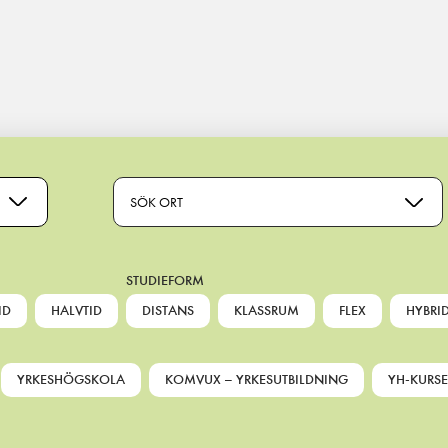
SÖK ORT
STUDIEFORM
ID
HALVTID
DISTANS
KLASSRUM
FLEX
HYBRI
YRKESHÖGSKOLA
KOMVUX – YRKESUTBILDNING
YH-KURSE