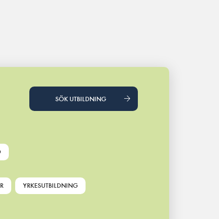
SÖK UTBILDNING
D
R
YRKESUTBILDNING