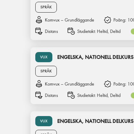
SPRÅK
Komvux – Grundläggande
Poäng:
10
Distans
Studietakt:
Heltid, Deltid
ENGELSKA, NATIONELL DELKURS
VUX
SPRÅK
Komvux – Grundläggande
Poäng:
10
Distans
Studietakt:
Heltid, Deltid
ENGELSKA, NATIONELL DELKURS
VUX