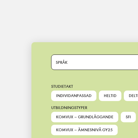
Main Navigation
SPRÅK
STUDIETAKT
INDIVIDANPASSAD
HELTID
DELT
UTBILDNINGSTYPER
KOMVUX – GRUNDLÄGGANDE
SFI
KOMVUX – ÄMNESNIVÅ GY25