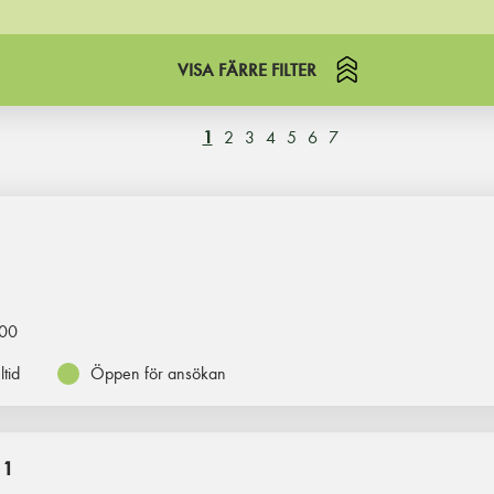
VISA FÄRRE FILTER
1
2
3
4
5
6
7
00
ltid
Öppen för ansökan
 1