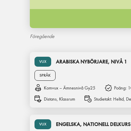
Föregående
ARABISKA NYBÖRJARE, NIVÅ 1
VUX
SPRÅK
Komvux – Ämnesnivå Gy25
Poäng:
1
Distans, Klassrum
Studietakt:
Heltid, De
ENGELSKA, NATIONELL DELKURS
VUX