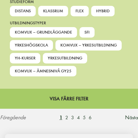
STUDIEFORM
DISTANS
KLASSRUM
FLEX
HYBRID
UTBILDNINGSTYPER
KOMVUX – GRUNDLÄGGANDE
SFI
YRKESHÖGSKOLA
KOMVUX – YRKESUTBILDNING
YH-KURSER
YRKESUTBILDNING
KOMVUX – ÄMNESNIVÅ GY25
VISA FÄRRE FILTER
Föregående
Nästa
1
2
3
4
5
6