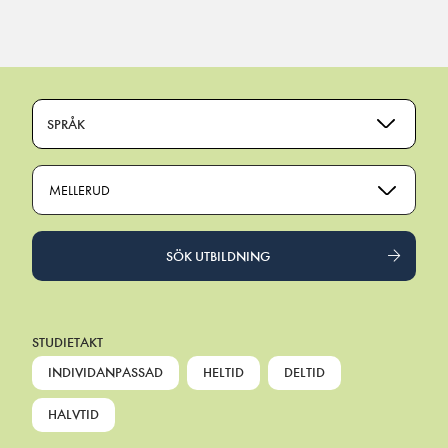
Main Navigation
SPRÅK
MELLERUD
SÖK UTBILDNING
STUDIETAKT
INDIVIDANPASSAD
HELTID
DELTID
HALVTID