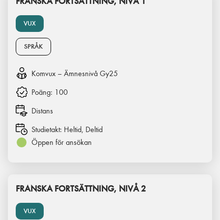
FRANSKA FORTSÄTTNING, NIVÅ 1
VUX
SPRÅK
Komvux – Ämnesnivå Gy25
Poäng:
100
Distans
Studietakt:
Heltid, Deltid
Öppen för ansökan
FRANSKA FORTSÄTTNING, NIVÅ 2
VUX