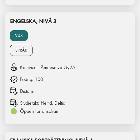
ENGELSKA, NIVÅ 3
VUX
SPRÅK
Komvux – Ämnesnivå Gy25
Poäng:
100
Distans
Studietakt:
Heltid, Deltid
Öppen för ansökan