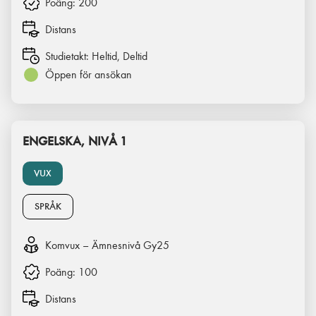
Poäng:
200
Distans
Studietakt:
Heltid, Deltid
Öppen för ansökan
ENGELSKA, NIVÅ 1
VUX
SPRÅK
Komvux – Ämnesnivå Gy25
Poäng:
100
Distans