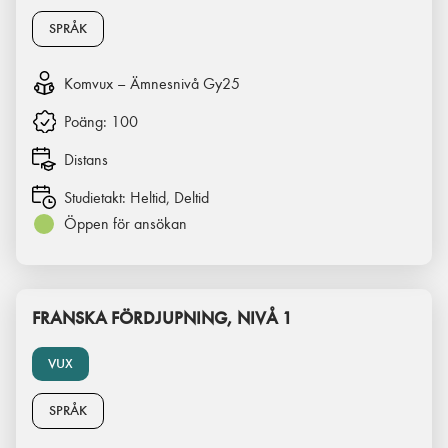
SPRÅK
Komvux – Ämnesnivå Gy25
Poäng:
100
Distans
Studietakt:
Heltid, Deltid
Öppen för ansökan
FRANSKA FÖRDJUPNING, NIVÅ 1
VUX
SPRÅK