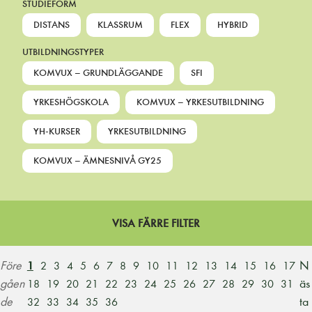
STUDIEFORM
DISTANS
KLASSRUM
FLEX
HYBRID
UTBILDNINGSTYPER
KOMVUX – GRUNDLÄGGANDE
SFI
YRKESHÖGSKOLA
KOMVUX – YRKESUTBILDNING
YH-KURSER
YRKESUTBILDNING
KOMVUX – ÄMNESNIVÅ GY25
VISA FÄRRE FILTER
Före
N
1
2
3
4
5
6
7
8
9
10
11
12
13
14
15
16
17
gåen
äs
18
19
20
21
22
23
24
25
26
27
28
29
30
31
de
ta
32
33
34
35
36