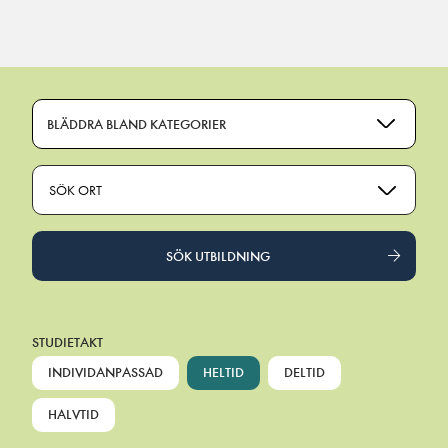
Main Navigation
BLÄDDRA BLAND KATEGORIER
SÖK ORT
SÖK UTBILDNING
STUDIETAKT
INDIVIDANPASSAD
HELTID
DELTID
HALVTID