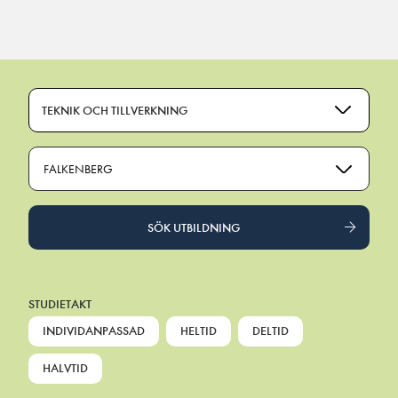
Main Navigation
TEKNIK OCH TILLVERKNING
FALKENBERG
SÖK UTBILDNING
STUDIETAKT
INDIVIDANPASSAD
HELTID
DELTID
HALVTID