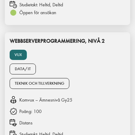
Studietakt:
Heltid, Deltid
Öppen för ansökan
WEBBSERVERPROGRAMMERING, NIVÅ 2
VUX
DATA/IT
TEKNIK OCH TILLVERKNING
Komvux – Ämnesnivå Gy25
Poäng:
100
Distans
Studietakt:
Heltid, Deltid