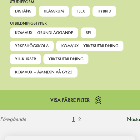
STUDIEFORM
DISTANS
KLASSRUM
FLEX
HYBRID
UTBILDNINGSTYPER
KOMVUX – GRUNDLÄGGANDE
SFI
YRKESHÖGSKOLA
KOMVUX – YRKESUTBILDNING
YH-KURSER
YRKESUTBILDNING
KOMVUX – ÄMNESNIVÅ GY25
VISA FÄRRE FILTER
Föregående
Nästa
1
2