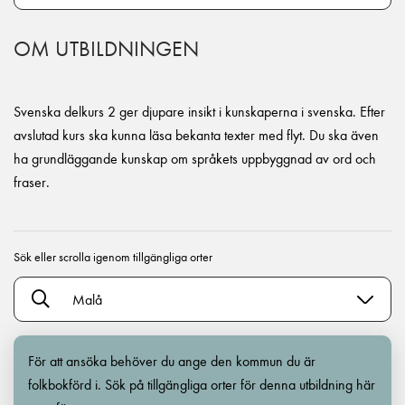
OM UTBILDNINGEN
Svenska delkurs 2 ger djupare insikt i kunskaperna i svenska. Efter
avslutad kurs ska kunna läsa bekanta texter med flyt. Du ska även
ha grundläggande kunskap om språkets uppbyggnad av ord och
fraser.
Sök eller scrolla igenom tillgängliga orter
Malå
För att ansöka behöver du ange den kommun du är
folkbokförd i. Sök på tillgängliga orter för denna utbildning här