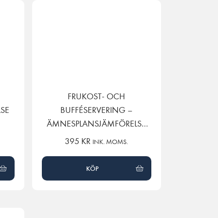
FRUKOST- OCH
SE
BUFFÉSERVERING –
ÄMNESPLANSJÄMFÖRELSE
GY11 TILL GY25
395
KR
INK. MOMS.
KÖP