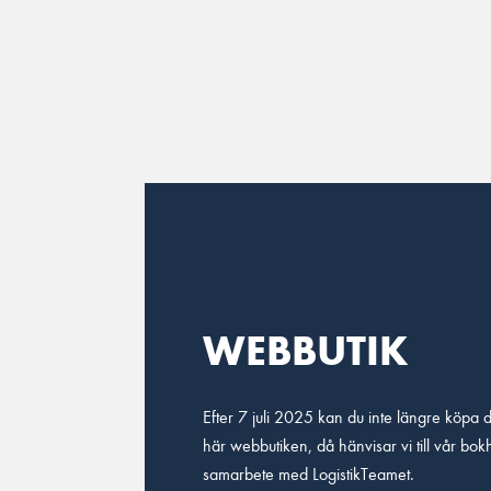
Main Navigation
WEBBUTIK
Efter 7 juli 2025 kan du inte längre köpa di
här webbutiken, då hänvisar vi till vår bok
samarbete med LogistikTeamet.