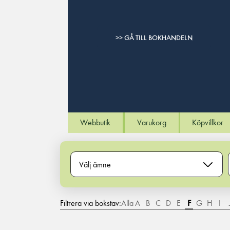
>> GÅ TILL BOKHANDELN
Webbutik
Varukorg
Köpvillkor
Välj ämne
Filtrera via bokstav:
Alla
A
B
C
D
E
F
G
H
I