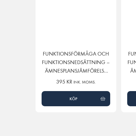
FUNKTIONSFÖRMÅGA OCH
FU
FUNKTIONSNEDSÄTTNING –
FU
ÄMNESPLANSJÄMFÖRELSE
Ä
GY11 TILL GY25
395
KR
INK. MOMS.
KÖP