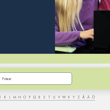
J
K
L
M
N
O
P
Q
R
S
T
U
V
W
X
Y
Z
Å
Ä
Ö