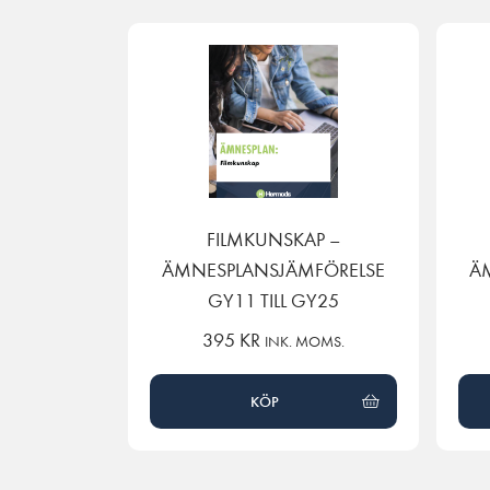
FILMKUNSKAP –
ÄMNESPLANSJÄMFÖRELSE
Ä
GY11 TILL GY25
395
KR
INK. MOMS.
KÖP