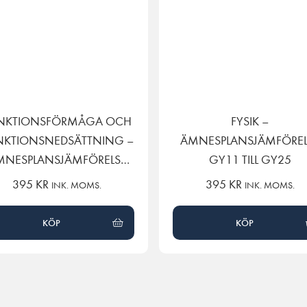
NKTIONSFÖRMÅGA OCH
FYSIK –
NKTIONSNEDSÄTTNING –
ÄMNESPLANSJÄMFÖREL
MNESPLANSJÄMFÖRELSE
GY11 TILL GY25
GY11 TILL GY25 (KOPIA)
395
KR
395
KR
INK. MOMS.
INK. MOMS.
KÖP
KÖP