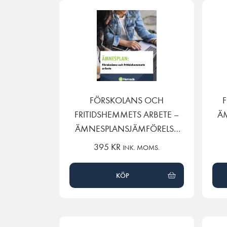
FÖRSKOLANS OCH
F
FRITIDSHEMMETS ARBETE –
Ä
ÄMNESPLANSJÄMFÖRELSE
GY11 TILL GY25
395
KR
INK. MOMS.
KÖP