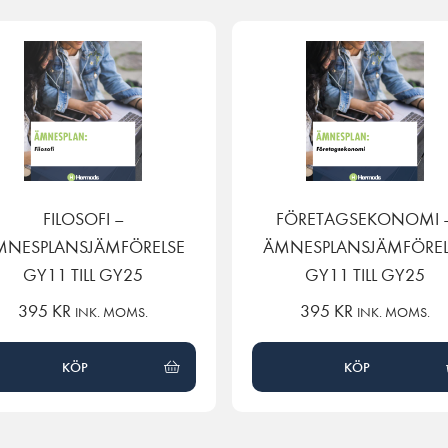
FILOSOFI –
FÖRETAGSEKONOMI 
MNESPLANSJÄMFÖRELSE
ÄMNESPLANSJÄMFÖREL
GY11 TILL GY25
GY11 TILL GY25
395
KR
395
KR
INK. MOMS.
INK. MOMS.
KÖP
KÖP