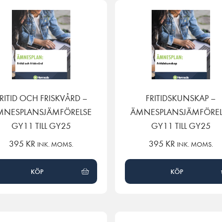
RITID OCH FRISKVÅRD –
FRITIDSKUNSKAP –
MNESPLANSJÄMFÖRELSE
ÄMNESPLANSJÄMFÖREL
GY11 TILL GY25
GY11 TILL GY25
395
KR
395
KR
INK. MOMS.
INK. MOMS.
KÖP
KÖP