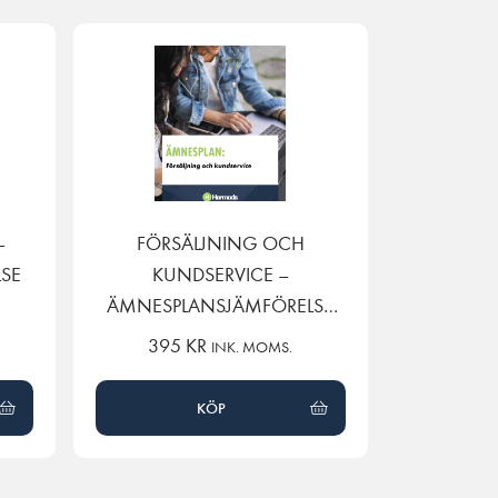
–
FÖRSÄLJNING OCH
SE
KUNDSERVICE –
ÄMNESPLANSJÄMFÖRELSE
GY11 TILL GY25
395
KR
INK. MOMS.
KÖP