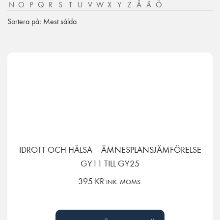
N
O
P
Q
R
S
T
U
V
W
X
Y
Z
Å
Ä
Ö
Sortera på: Mest sålda
IDROTT OCH HÄLSA – ÄMNESPLANSJÄMFÖRELSE
GY11 TILL GY25
395
KR
INK. MOMS.