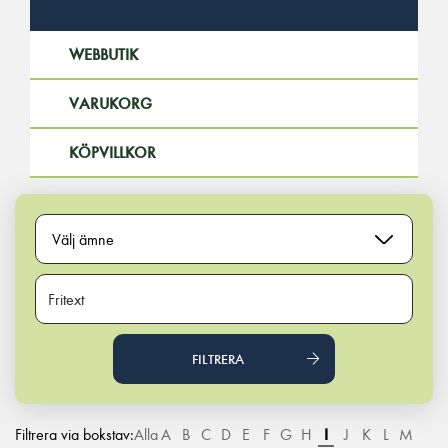
WEBBUTIK
VARUKORG
KÖPVILLKOR
Välj ämne
FILTRERA
Filtrera via bokstav:
Alla
A
B
C
D
E
F
G
H
I
J
K
L
M