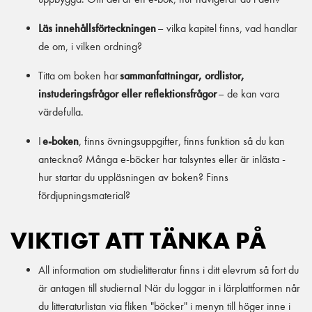
Läs innehållsförteckningen
– vilka kapitel finns, vad handlar
de om, i vilken ordning?
Titta om boken har
sammanfattningar, ordlistor,
instuderingsfrågor eller reflektionsfrågor
– de kan vara
värdefulla.
I
e-boken
, finns övningsuppgifter, finns funktion så du kan
anteckna? Många e-böcker har talsyntes eller är inlästa -
hur startar du uppläsningen av boken? Finns
fördjupningsmaterial?
VIKTIGT ATT TÄNKA PÅ
All information om studielitteratur finns i ditt elevrum så fort du
är antagen till studierna! När du loggar in i lärplattformen når
du litteraturlistan via fliken "böcker" i menyn till höger inne i