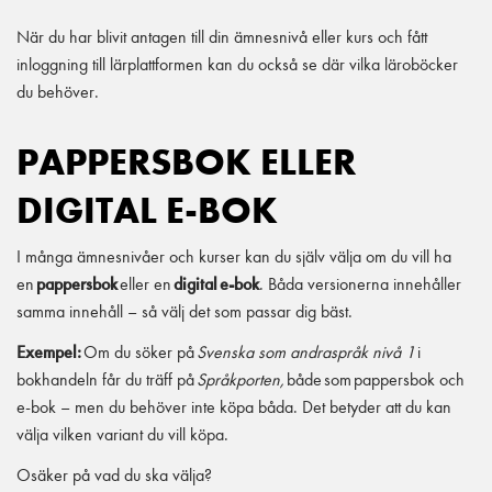
När du har blivit antagen till din ämnesnivå eller kurs och fått
inloggning till lärplattformen kan du också se där vilka läroböcker
du behöver.
PAPPERSBOK ELLER
DIGITAL E-BOK
I många ämnesnivåer och kurser kan du själv välja om du vill ha
en
pappersbok
eller en
digital
e-bok
. Båda versionerna innehåller
samma innehåll – så välj det som passar dig bäst.
Exempel:
Om du söker på
Svenska som andraspråk nivå 1
i
bokhandeln får du träff på
Språkporten,
både
som
pappersbok och
e-bok – men du behöver inte köpa båda. Det betyder att du kan
välja vilken variant du vill köpa.
Osäker på vad du ska välja?