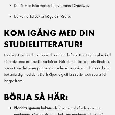
Du får mer information i elevrummet i Omniway.
Du kan alltid också fråga din lärare.
KOM IGÅNG MED DIN
STUDIELITTERATUR!
Försök att skaffa din lärobok direkt när du fått ditt antagningsbesked
så är du redo när studierna börjar. När du har fått tag i din lärobok,
oavsett om det är en pappersbok eller en e-bok kan du direkt börja
bekanta dig med den. Det hjälper dig att få struktur och spara tid
längre fram.
BÖRJA SÅ HÄR:
Bläddra igenom boken
och få en känsla för hur den är
uppbyggd. Om det är en e-bok, hur navigerar du i den?