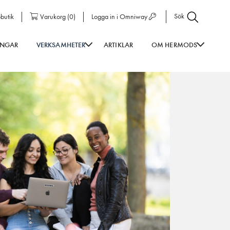
Sök
butik
Varukorg
(
0
)
Logga in i Omniway
INGAR
VERKSAMHETER
ARTIKLAR
OM HERMODS