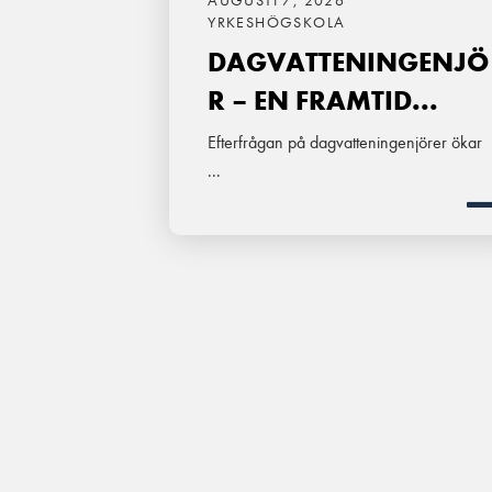
AUGUSTI 7, 2026
YRKESHÖGSKOLA
DAGVATTENINGENJÖ
R – EN FRAMTID...
Efterfrågan på dagvatteningenjörer ökar
...