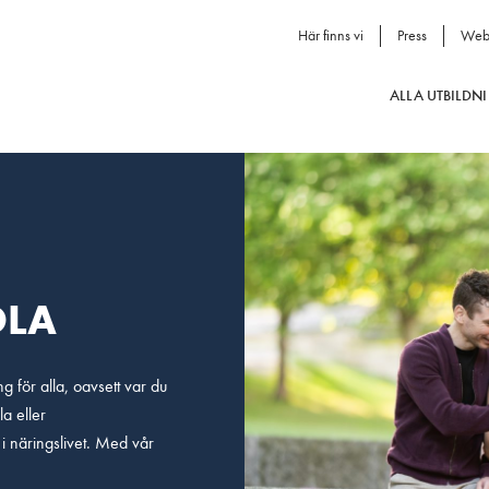
Här finns vi
Press
Web
ALLA UTBILDN
OLA
ng för alla, oavsett var du
la eller
 i näringslivet. Med vår