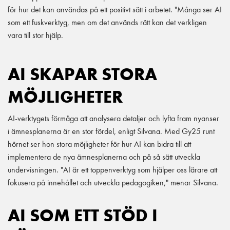
för hur det kan användas på ett positivt sätt i arbetet. "Många ser AI
som ett fuskverktyg, men om det används rätt kan det verkligen
vara till stor hjälp.
AI SKAPAR STORA
MÖJLIGHETER
AI-verktygets förmåga att analysera detaljer och lyfta fram nyanser
i ämnesplanerna är en stor fördel, enligt Silvana. Med Gy25 runt
hörnet ser hon stora möjligheter för hur AI kan bidra till att
implementera de nya ämnesplanerna och på så sätt utveckla
undervisningen. "AI är ett toppenverktyg som hjälper oss lärare att
fokusera på innehållet och utveckla pedagogiken," menar Silvana.
AI SOM ETT STÖD I