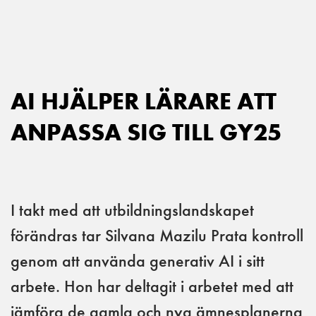
Main Navigation
AI HJÄLPER LÄRARE ATT
ANPASSA SIG TILL GY25
I takt med att utbildningslandskapet
förändras tar Silvana Mazilu Prata kontroll
genom att använda generativ AI i sitt
arbete. Hon har deltagit i arbetet med att
jämföra de gamla och nya ämnesplanerna