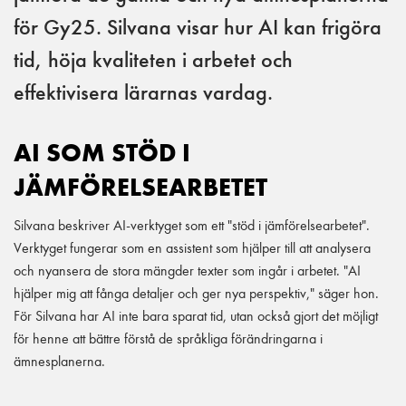
för Gy25. Silvana visar hur AI kan frigöra
tid, höja kvaliteten i arbetet och
effektivisera lärarnas vardag.
AI SOM STÖD I
JÄMFÖRELSEARBETET
Silvana beskriver AI-verktyget som ett "stöd i jämförelsearbetet".
Verktyget fungerar som en assistent som hjälper till att analysera
och nyansera de stora mängder texter som ingår i arbetet. "AI
hjälper mig att fånga detaljer och ger nya perspektiv," säger hon.
För Silvana har AI inte bara sparat tid, utan också gjort det möjligt
för henne att bättre förstå de språkliga förändringarna i
ämnesplanerna.