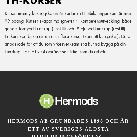
YH-KURSER
Kurser inom yrkeshögskolan är kortare YH-utbildningar som är max
99 poäng. Kurser skapar möjligheter till kompetensutveckling, både
genom förnyad kunskap (upskill) och fördjupad kunskap (reskill).
En kurs kan bestå av en eller flera kurser (som ett kurspaket). De är
anpassade för att du som yrkesverksam ska kunna bygga på din
kunskap inom ett visst område samtidigt som du arbetar.
HERMODS AB GRUNDADES 1898 OCH ÄR
ETT AV SVERIGES ÄLDSTA
UTBILDNINGSFÖRETAG.