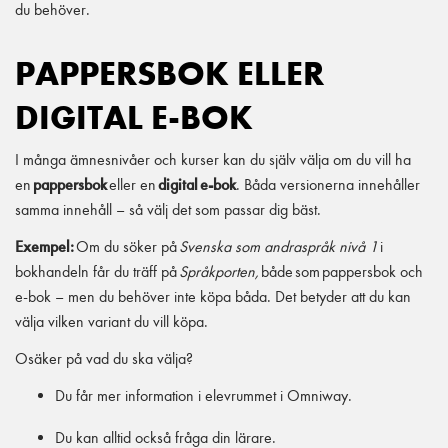
du behöver.
PAPPERSBOK ELLER
DIGITAL E-BOK
I många ämnesnivåer och kurser kan du själv välja om du vill ha
en
pappersbok
eller en
digital
e-bok
. Båda versionerna innehåller
samma innehåll – så välj det som passar dig bäst.
Exempel:
Om du söker på
Svenska som andraspråk nivå 1
i
bokhandeln får du träff på
Språkporten,
både
som
pappersbok och
e-bok – men du behöver inte köpa båda. Det betyder att du kan
välja vilken variant du vill köpa.
Osäker på vad du ska välja?
Du får mer information i elevrummet i Omniway.
Du kan alltid också fråga din lärare.