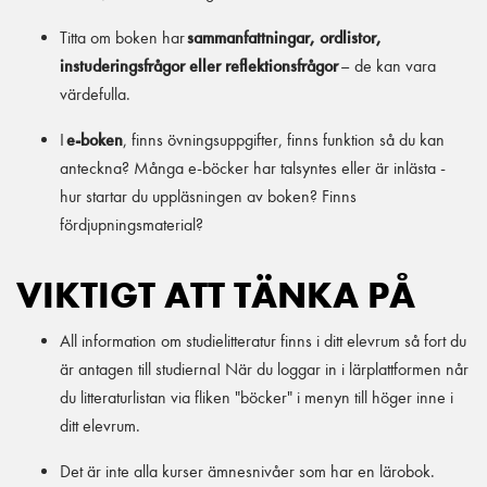
Titta om boken har
sammanfattningar, ordlistor,
instuderingsfrågor eller reflektionsfrågor
– de kan vara
värdefulla.
I
e-boken
, finns övningsuppgifter, finns funktion så du kan
anteckna? Många e-böcker har talsyntes eller är inlästa -
hur startar du uppläsningen av boken? Finns
fördjupningsmaterial?
VIKTIGT ATT TÄNKA PÅ
All information om studielitteratur finns i ditt elevrum så fort du
är antagen till studierna! När du loggar in i lärplattformen når
du litteraturlistan via fliken "böcker" i menyn till höger inne i
ditt elevrum.
Det är inte alla kurser ämnesnivåer som har en lärobok.