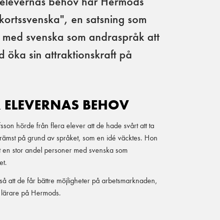
 elevernas behov har Hermods
rkortssvenska", en satsning som
er med svenska som andraspråk att
 öka sin attraktionskraft på
R ELEVERNAS BEHOV
on hörde från flera elever att de hade svårt att ta
främst på grund av språket, som en idé väcktes. Hon
 att en stor andel personer med svenska som
et.
g så att de får bättre möjligheter på arbetsmarknaden,
 lärare på Hermods.