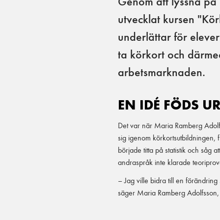
Genom att lyssna på
utvecklat kursen "Kö
underlättar för elev
ta körkort och därmed
arbetsmarknaden.
EN IDÉ FÖDS U
Det var när Maria Ramberg Adolfss
sig igenom körkortsutbildningen, 
började titta på statistik och såg
andraspråk inte klarade teoriprov
– Jag ville bidra till en förändrin
säger Maria Ramberg Adolfsson,