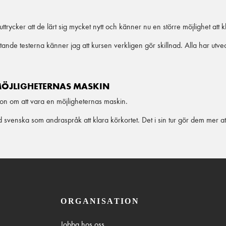
trycker att de lärt sig mycket nytt och känner nu en större möjlighet att k
nde testerna känner jag att kursen verkligen gör skillnad. Alla har utveckl
MÖJLIGHETERNAS MASKIN
on om att vara en möjligheternas maskin.
 svenska som andraspråk att klara körkortet. Det i sin tur gör dem mer a
ORGANISATION
Jobba hos oss