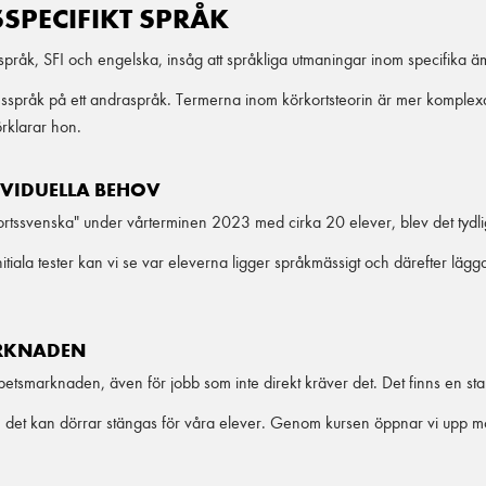
PECIFIKT SPRÅK
pråk, SFI och engelska, insåg att språkliga utmaningar inom specifika 
 ämnesspråk på ett andraspråk. Termerna inom körkortsteorin är mer komple
örklarar hon.
IVIDUELLA BEHOV
tssvenska" under vårterminen 2023 med cirka 20 elever, blev det tydligt
tiala tester kan vi se var eleverna ligger språkmässigt och därefter lägg
ARKNADEN
å arbetsmarknaden, även för jobb som inte direkt kräver det. Det finns en
det kan dörrar stängas för våra elever. Genom kursen öppnar vi upp möjli