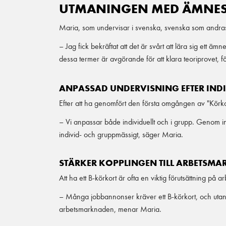
UTMANINGEN MED ÄMNESS
Maria, som undervisar i svenska, svenska som andras
– Jag fick bekräftat att det är svårt att lära sig ett
dessa termer är avgörande för att klara teoriprovet, f
ANPASSAD UNDERVISNING EFTER IND
Efter att ha genomfört den första omgången av "Körkor
– Vi anpassar både individuellt och i grupp. Genom ini
individ- och gruppmässigt, säger Maria.
STÄRKER KOPPLINGEN TILL ARBETSM
Att ha ett B-körkort är ofta en viktig förutsättning p
– Många jobbannonser kräver ett B-körkort, och utan 
arbetsmarknaden, menar Maria.