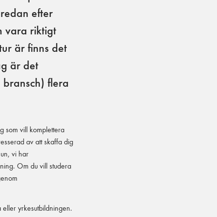
 redan efter
 vara riktigt
ur är finns det
ag är det
 bransch) flera
ig som vill komplettera
resserad av att skaffa dig
n, vi har
ning. Om du vill studera
 genom
eller yrkesutbildningen.