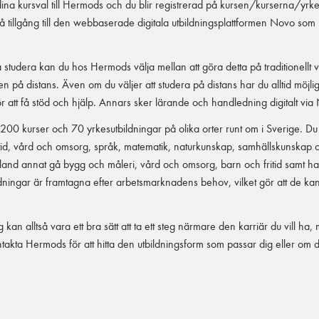
dina kursval till Hermods och du blir registrerad på kursen/kurserna/yrke
å tillgång till den webbaserade digitala utbildningsplattformen Novo s
 studera kan du hos Hermods välja mellan att göra detta på traditionellt vis
en på distans. Även om du väljer att studera på distans har du alltid möjlig
ör att få stöd och hjälp. Annars sker lärande och handledning digitalt via
00 kurser och 70 yrkesutbildningar på olika orter runt om i Sverige. Du 
itid, vård och omsorg, språk, matematik, naturkunskap, samhällskunskap
land annat gå bygg och måleri, vård och omsorg, barn och fritid samt ha
ningar är framtagna efter arbetsmarknadens behov, vilket gör att de kan v
 kan alltså vara ett bra sätt att ta ett steg närmare den karriär du vill ha, 
akta Hermods för att hitta den utbildningsform som passar dig eller om d