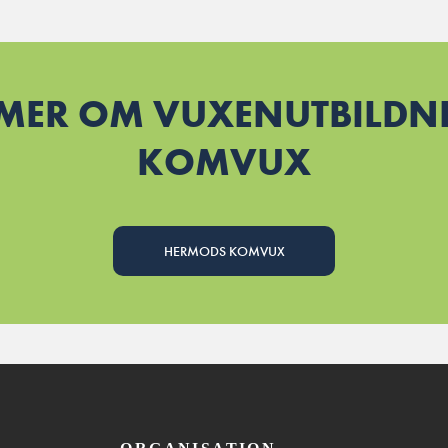
 MER OM VUXENUTBILDNI
KOMVUX
HERMODS KOMVUX