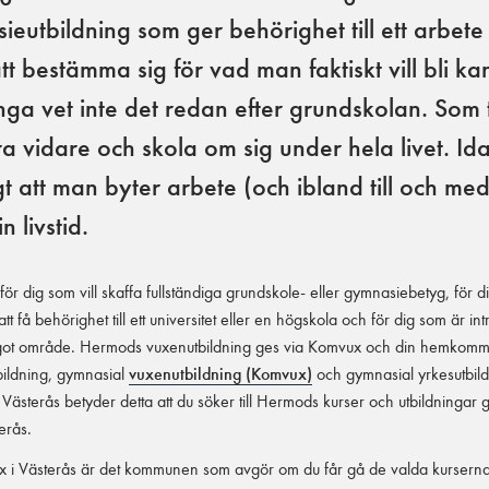
ieutbildning som ger behörighet till ett arbete
 bestämma sig för vad man faktiskt vill bli kan
nga vet inte det redan efter grundskolan. Som t
ra vidare och skola om sig under hela livet. Id
t att man byter arbete (och ibland till och med
 livstid.
l för dig som vill skaffa fullständiga grundskole- eller gymnasiebetyg, för d
t få behörighet till ett universitet eller en högskola och för dig som är int
ot område. Hermods vuxenutbildning ges via Komvux och din hemkommu
ildning, gymnasial
vuxenutbildning (Komvux)
och gymnasial yrkesutbild
 Västerås betyder detta att du söker till Hermods kurser och utbildningar
erås.
ux i Västerås är det kommunen som avgör om du får gå de valda kurserna 