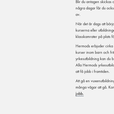
Blir du antagen skickas 
några dagar får du ocks
av.
När det är dags att börja
kurserna eller utbildning
klasskamrater på plats f
Hermods erbjuder cirka 2
kurser inom barn och fr
yrkesutbildning kan du b
Alla Hermods yrkesutbild
att få jobb i framtiden.
Att gå en vuxenutbildning
många vägar att gå. Kont
jobb.