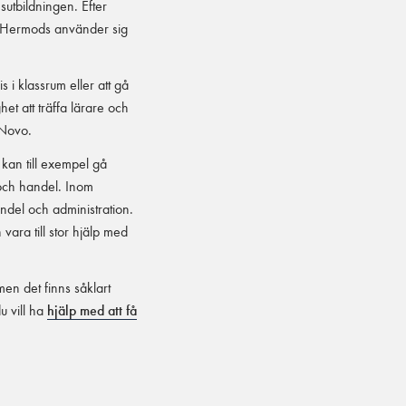
sutbildningen. Efter
om Hermods använder sig
 i klassrum eller att gå
het att träffa lärare och
 Novo.
kan till exempel gå
 och handel. Inom
ndel och administration.
ara till stor hjälp med
men det finns såklart
u vill ha
hjälp med att få