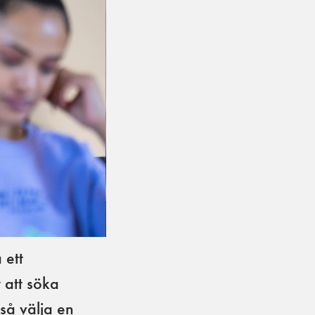
 ett
 att söka
kså välja en