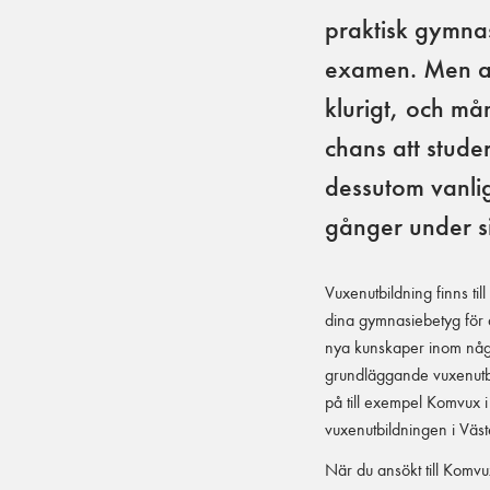
praktisk gymnas
examen. Men att
klurigt, och må
chans att stude
dessutom vanlig
gånger under sin
Vuxenutbildning finns til
dina gymnasiebetyg för at
nya kunskaper inom någ
grundläggande vuxenutb
på till exempel Komvux i
vuxenutbildningen i Väst
När du ansökt till Komv