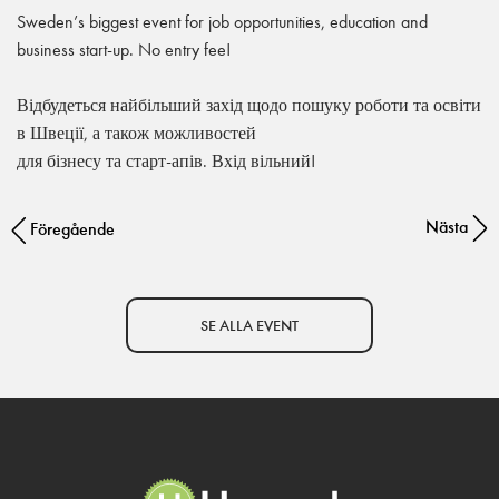
Sweden’s biggest event for job opportunities, education and
business start-up. No entry fee!
Відбудеться найбільший захід щодо пошуку роботи та освіти
в Швеції, а також можливостей
для бізнесу та старт-апів. Вхід вільний!
Nästa
Post navigation
Föregående
SE ALLA EVENT